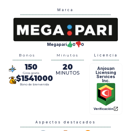
Marca
Megapari
0
0
Bonos
Minutos
Licencia
150
20
Anjouan
Licensing
MINUTOS
Giros gratis
$1541000
Services
Inc.
Bono de bienvenida
Verificación
Aspectos destacados