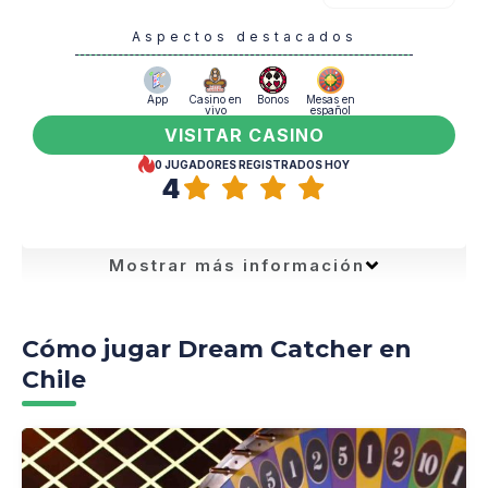
Aspectos destacados
Aunque no tiene app propia, compensa con un
catálogo de juegos robusto, bonos atractivos, un
sistema VIP y el respaldo de proveedores líderes. Así,
App
Casino en
Bonos
Mesas en
vivo
español
TonyBet parece plantearse como una opción sólida
VISITAR CASINO
para quienes buscan seguridad y variedad al momento
de elegir un casino.
0
JUGADORES REGISTRADOS HOY
4
VISITAR CASINO
Mostrar más información
LEER RESEÑA
Revisado por
Cómo jugar Dream Catcher en
XIMENA
ACTUALIZADO:
DICIEMBRE 15,
Chile
RAMOS
2025
Si algo es claro, es que Betano se ha posicionado
como uno de los casinos online más visibles en Chile,
con presencia en medios y una reputación respaldada