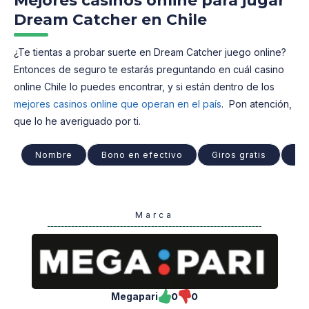
Mejores casinos online para jugar
Dream Catcher en Chile
¿Te tientas a probar suerte en Dream Catcher juego online?
Entonces de seguro te estarás preguntando en cuál casino
online Chile lo puedes encontrar, y si están dentro de los
mejores casinos online que operan en el país
. Pon atención,
que lo he averiguado por ti.
Nombre
Bono en efectivo
Giros gratis
Ti
Marca
Megapari
0
0