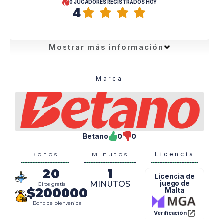
LEER RESEÑA
0
JUGADORES REGISTRADOS HOY
4
Mostrar más información
Revisado por
Marca
XIMENA
ACTUALIZADO:
DICIEMBRE 15,
RAMOS
2025
TonyBet no es un recién llegado: lleva más de dos
décadas vigente en la industria del juego online. Su
Betano
0
0
permanencia en el tiempo no es casualidad, pues esta
plataforma ha sabido combinar rapidez en registros,
Bonos
Minutos
Licencia
depósitos inmediatos y retiros en apenas dos horas,
20
1
algo poco común en el sector. En juegos, destaca con
Licencia de
juego de
MINUTOS
cerca de 5.700 tragamonedas y una rica oferta de
Giros gratis
$200000
Malta
casino en vivo con más de 600 mesas de blackjack. Y
Bono de bienvenida
sus métodos de pago son variados, incluyendo
Verificación
opciones locales. Y esto, siempre será algo positivo.