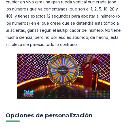
crupier en vivo gira una gran rueda vertical numerada (con
los números que ya comentamos, que son el 1, 2, 5, 10, 20 y
40), y tienes exactos 12 segundos para apostar al número (o
los números) en el que crees que se detendrá esta tómbola.
Si aciertas, ganas según el multiplicador del número. No tiene
mucha ciencia, pero no por eso es aburrido; de hecho, esta
simpleza me pareció todo lo contrario.
Opciones de personalización