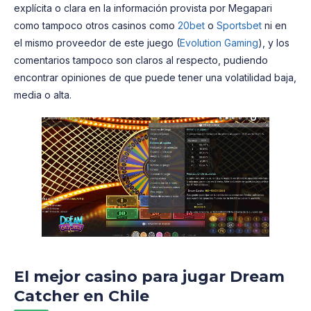
explícita o clara en la información provista por Megapari
como tampoco otros casinos como
20bet
o
Sportsbet
ni en
el mismo proveedor de este juego (
Evolution Gaming
), y los
comentarios tampoco son claros al respecto, pudiendo
encontrar opiniones de que puede tener una volatilidad baja,
media o alta.
El mejor casino para jugar Dream
Catcher en Chile