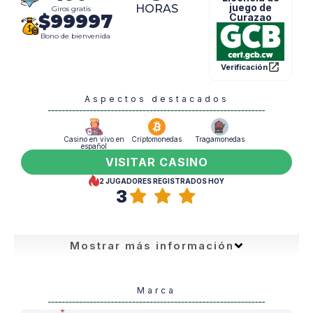
juego de
HORAS
inmediato y tengas que contactar a servicio al cliente.
Giros gratis
$99997
Curazao
Su app para Android y iOS es sencilla y funcional y
Bono de bienvenida
ofrece diversos bonos, como el de bienvenida. En
general, es una opción atractiva para jugadores
Verificación
jóvenes que disfrutan de tragamonedas y casino en
vivo.
Aspectos destacados
VISITAR CASINO
Casino en vivo en
Criptomonedas
Tragamonedas
español
LEER RESEÑA
VISITAR CASINO
2
JUGADORES REGISTRADOS HOY
3
Mostrar más información
Revisado por
Marca
XIMENA
ACTUALIZADO:
DICIEMBRE 15,