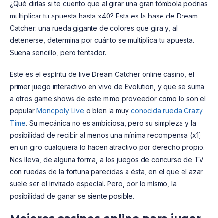
¿Qué dirías si te cuento que al girar una gran tómbola podrías
multiplicar tu apuesta hasta x40? Esta es la base de Dream
Catcher: una rueda gigante de colores que gira y, al
detenerse, determina por cuánto se multiplica tu apuesta.
Suena sencillo, pero tentador.
Este es el espíritu de live Dream Catcher online casino, el
primer juego interactivo en vivo de Evolution, y que se suma
a otros game shows de este mimo proveedor como lo son el
popular
Monopoly Live
o bien la muy
conocida rueda Crazy
Time
. Su mecánica no es ambiciosa, pero su simpleza y la
posibilidad de recibir al menos una mínima recompensa (x1)
en un giro cualquiera lo hacen atractivo por derecho propio.
Nos lleva, de alguna forma, a los juegos de concurso de TV
con ruedas de la fortuna parecidas a ésta, en el que el azar
suele ser el invitado especial. Pero, por lo mismo, la
posibilidad de ganar se siente posible.