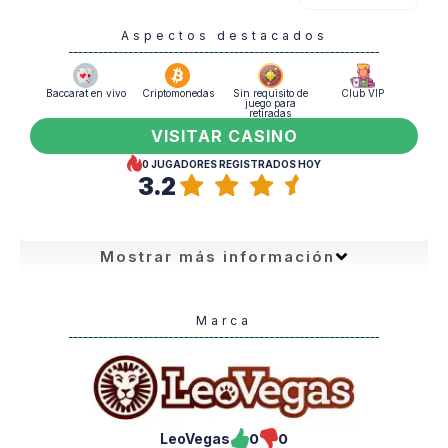
es de hasta 1.500 USDT, pero considera que no te
Aspectos destacados
darán giros gratis.
VISITAR CASINO
Baccarat en vivo
Criptomonedas
Sin requisito de
Club VIP
juego para
retiradas
VISITAR CASINO
LEER RESEÑA
0
JUGADORES REGISTRADOS HOY
3.2
Mostrar más información
Sportsbet es un casino online con un marcado enfoque
en criptomonedas. No ofrece bono de bienvenida en
Marca
casino, lo que puede desilusionar a algunos, pero a
cambio elimina requisitos de apuesta y permite retirar
fondos sin complicaciones. Los depósitos y retiros en
cripto se acreditan en cuestión de minutos, una gran
ventaja frente a competidores más lentos.
LeoVegas
0
0