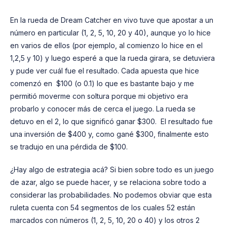
En la rueda de Dream Catcher en vivo tuve que apostar a un
número en particular (1, 2, 5, 10, 20 y 40), aunque yo lo hice
en varios de ellos (por ejemplo, al comienzo lo hice en el
1,2,5 y 10) y luego esperé a que la rueda girara, se detuviera
y pude ver cuál fue el resultado. Cada apuesta que hice
comenzó en $100 (o 0.1) lo que es bastante bajo y me
permitió moverme con soltura porque mi objetivo era
probarlo y conocer más de cerca el juego. La rueda se
detuvo en el 2, lo que significó ganar $300. El resultado fue
una inversión de $400 y, como gané $300, finalmente esto
se tradujo en una pérdida de $100.
¿Hay algo de estrategia acá? Si bien sobre todo es un juego
de azar, algo se puede hacer, y se relaciona sobre todo a
considerar las probabilidades. No podemos obviar que esta
ruleta cuenta con 54 segmentos de los cuales 52 están
marcados con números (1, 2, 5, 10, 20 o 40) y los otros 2