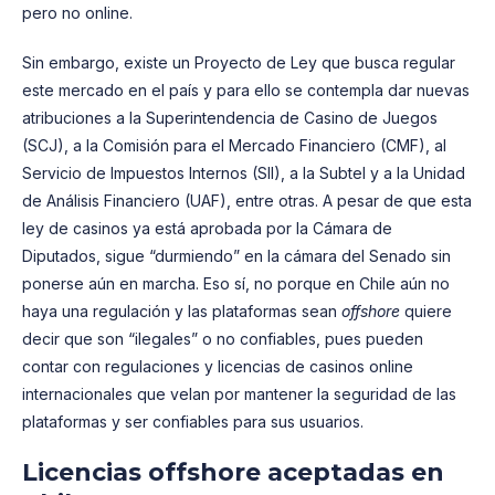
pero no online.
Sin embargo, existe un Proyecto de Ley que busca regular
este mercado en el país y para ello se contempla dar nuevas
atribuciones a la Superintendencia de Casino de Juegos
(SCJ), a la Comisión para el Mercado Financiero (CMF), al
Servicio de Impuestos Internos (SII), a la Subtel y a la Unidad
de Análisis Financiero (UAF), entre otras. A pesar de que esta
ley de casinos ya está aprobada por la Cámara de
Diputados, sigue “durmiendo” en la cámara del Senado sin
ponerse aún en marcha. Eso sí, no porque en Chile aún no
haya una regulación y las plataformas sean
offshore
quiere
decir que son “ilegales” o no confiables, pues pueden
contar con regulaciones y licencias de casinos online
internacionales que velan por mantener la seguridad de las
plataformas y ser confiables para sus usuarios.
Licencias offshore aceptadas en