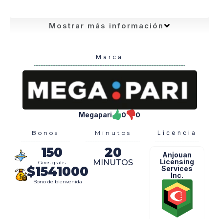
Mostrar más información
Revisado por
Marca
XIMENA
ACTUALIZADO:
SEPTIEMBRE 12,
RAMOS
2025
Con casi 30 años en el mercado, Jackpotcity goza de
buena reputación. Su propuesta apunta tanto a
Megapari
0
0
principiantes como a usuarios experimentados que
buscan variedad de juegos, sobre todo tragamonedas
Bonos
Minutos
Licencia
y casino en vivo. Ofrece un interesante bono de
150
20
bienvenida, aunque la información de promociones no
Anjouan
Licensing
MINUTOS
es tan clara. Destacan su app móvil y métodos de
Giros gratis
$1541000
Services
pago.
Inc.
Bono de bienvenida
VISITAR CASINO