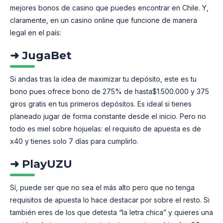
mejores bonos de casino que puedes encontrar en Chile. Y,
claramente, en un casino online que funcione de manera
legal en el país:
➜ JugaBet
Si andas tras la idea de maximizar tu depósito, este es tu
bono pues ofrece bono de 275% de hasta$1.500.000 y 375
giros gratis en tus primeros depósitos. Es ideal si tienes
planeado jugar de forma constante desde el inicio. Pero no
todo es miel sobre hojuelas: el requisito de apuesta es de
x40 y tienes solo 7 días para cumplirlo.
➜ PlayUZU
Sí, puede ser que no sea el más alto pero que no tenga
requisitos de apuesta lo hace destacar por sobre el resto. Si
también eres de los que detesta “la letra chica” y quieres una