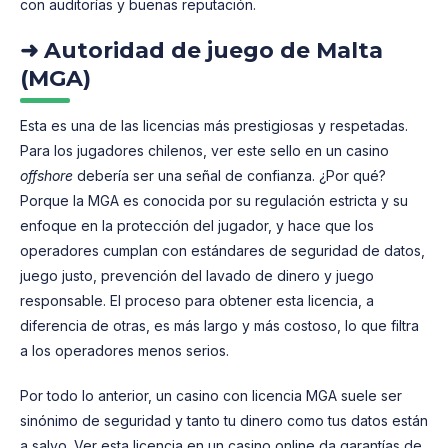
con auditorías y buenas reputación.
➜ Autoridad de juego de Malta
(MGA)
Esta es una de las licencias más prestigiosas y respetadas.
Para los jugadores chilenos, ver este sello en un casino
offshore
debería ser una señal de confianza. ¿Por qué?
Porque la MGA es conocida por su regulación estricta y su
enfoque en la protección del jugador, y hace que los
operadores cumplan con estándares de seguridad de datos,
juego justo, prevención del lavado de dinero y juego
responsable. El proceso para obtener esta licencia, a
diferencia de otras, es más largo y más costoso, lo que filtra
a los operadores menos serios.
Por todo lo anterior, un casino con licencia MGA suele ser
sinónimo de seguridad y tanto tu dinero como tus datos están
a salvo. Ver esta licencia en un casino online da garantías de