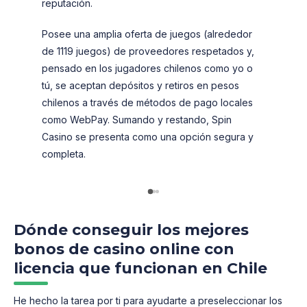
reputación.
Posee una amplia oferta de juegos (alrededor
de 1119 juegos) de proveedores respetados y,
pensado en los jugadores chilenos como yo o
tú, se aceptan depósitos y retiros en pesos
chilenos a través de métodos de pago locales
como WebPay. Sumando y restando, Spin
Casino se presenta como una opción segura y
completa.
Dónde conseguir los mejores
bonos de casino online con
licencia que funcionan en Chile
He hecho la tarea por ti para ayudarte a preseleccionar los