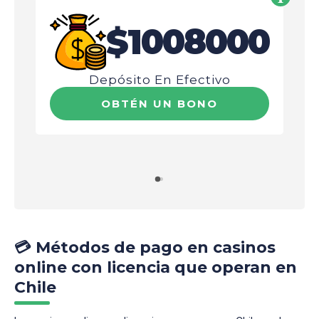
$1008000
Depósito En Efectivo
OBTÉN UN BONO
💳 Métodos de pago en casinos
online con licencia que operan en
Chile