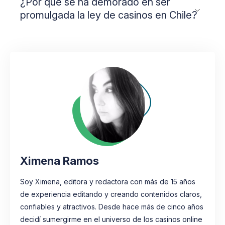
¿Por qué se ha demorado en ser
promulgada la ley de casinos en Chile?
Ximena Ramos
Soy Ximena, editora y redactora con más de 15 años
de experiencia editando y creando contenidos claros,
confiables y atractivos. Desde hace más de cinco años
decidí sumergirme en el universo de los casinos online