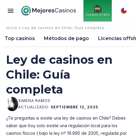
Juegos Gratis
Inicio
» Ley de casinos en Chile: Guía completa
Top casinos
Métodos de pago
Licencias offs
Ley de casinos en
Chile: Guía
completa
XIMENA RAMOS
ACTUALIZADO:
SEPTIEMBRE 12, 2025
¿Te preguntas si existe una ley de casinos en Chile? Debes
saber que hoy solo existe una regulación local para los
casinos físicos ( bajo la ley nº 19.995 de 2005, regulada por