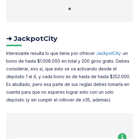
➜ JackpotCity
Interesante resulta lo que tiene por ofrecer
JackpotCity
: un
bono de hasta $1.008.000 en total y 200 giros gratis. Debes
considerar, eso sí, que esto se va activando desde el
depósito 1 al 4, y cada bono es de hasta de hasta $252.000.
Es abultado, pero esa parte de sus reglas debes tomarla en
cuenta para que no esperes lograr esto con un solo
depósito (y sin cumplir el rollover de x35, además).