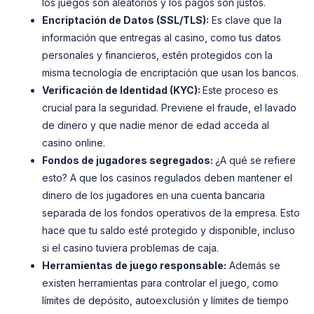
los juegos son aleatorios y los pagos son justos.
Encriptación de Datos (SSL/TLS):
Es clave que la
información que entregas al casino, como tus datos
personales y financieros, estén protegidos con la
misma tecnología de encriptación que usan los bancos.
Verificación de Identidad (KYC):
Este proceso es
crucial para la seguridad. Previene el fraude, el lavado
de dinero y que nadie menor de edad acceda al
casino online.
Fondos de jugadores segregados:
¿A qué se refiere
esto? A que los casinos regulados deben mantener el
dinero de los jugadores en una cuenta bancaria
separada de los fondos operativos de la empresa. Esto
hace que tu saldo esté protegido y disponible, incluso
si el casino tuviera problemas de caja.
Herramientas de juego responsable:
Además se
existen herramientas para controlar el juego, como
límites de depósito, autoexclusión y límites de tiempo