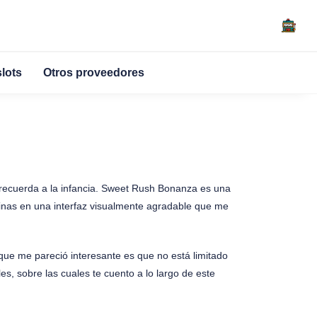
slots
Otros proveedores
s recuerda a la infancia. Sweet Rush Bonanza es una
sinas en una interfaz visualmente agradable que me
o que me pareció interesante es que no está limitado
es, sobre las cuales te cuento a lo largo de este