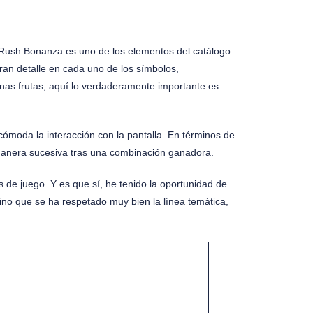
et Rush Bonanza es uno de los elementos del catálogo
ran detalle en cada uno de los símbolos,
as frutas; aquí lo verdaderamente importante es
cómoda la interacción con la pantalla. En términos de
 manera sucesiva tras una combinación ganadora.
 de juego. Y es que sí, he tenido la oportunidad de
no que se ha respetado muy bien la línea temática,