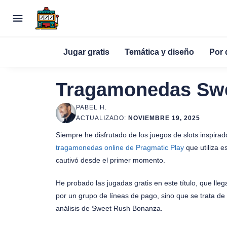
Jugar gratis
Temática y diseño
Por 
Tragamonedas Swe
PABEL H.
ACTUALIZADO:
NOVIEMBRE 19, 2025
Siempre he disfrutado de los juegos de slots inspira
tragamonedas online de Pragmatic Play
que utiliza e
cautivó desde el primer momento.
He probado las jugadas gratis en este título, que lleg
por un grupo de líneas de pago, sino que se trata de 
análisis de Sweet Rush Bonanza.