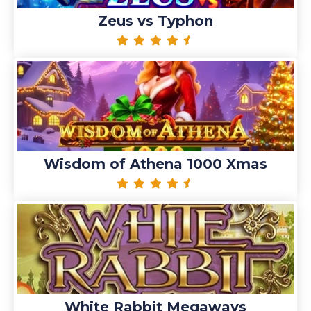
Zeus vs Typhon
Wisdom of Athena 1000 Xmas
White Rabbit Megaways