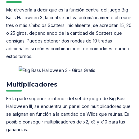
Me atrevería a decir que es la función central del juego Big
Bass Halloween 3, la cual se activa automáticamente al reunir
tres o más símbolos Scatters. Inicialmente, se acreditan 15, 20
o 25 giros, dependiendo de la cantidad de Scatters que
consigas. Puedes obtener dos rondas de 10 tiradas
adicionales si reúnes combinaciones de comodines durante
estos turnos.
Multiplicadores
En la parte superior e inferior del set de juego de Big Bass
Halloween III, se encuentra un panel con multiplicadores que
se asignan en función a la cantidad de Wilds que reúnas. Es
posible conseguir multiplicadores de x2, x3 y x10 para tus
ganancias.