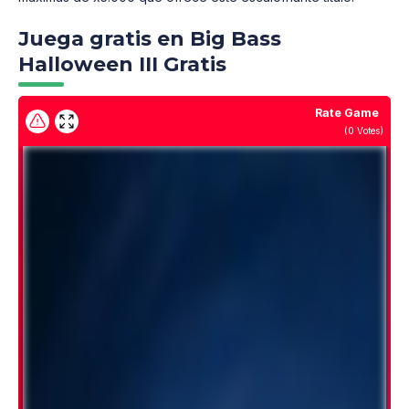
Juega gratis en Big Bass
Halloween III Gratis
Rate Game
(
0
Votes)