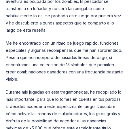
aventura es ocupada por los zombies. El pescador se
transforma en leñador y no será tan amigable como
habitualmente lo es. He probado este juego por primera vez
y he descubierto algunos aspectos que te comparto a lo
largo de esta reseña.
Me he encontrado con un ritmo de juego rápido, funciones
especiales y algunas recompensas que me han sorprendido.
Pese a que no incorpora demasiadas líneas de pago, sí
encontramos una colección de 13 símbolos que permiten
crear combinaciones ganadoras con una frecuencia bastante
viable.
Durante mis jugadas en esta tragamonedas, he recopilado lo
más importante, para que lo tomes en cuenta en tus partidas
si decides acceder a este espeluznante juego. Descubre
cómo activar las rondas de multiplicadores, los giros gratis y
disfruta de la posibilidad de acceder a las ganancias
máximas de x5.000 que ofrece este escalofriante título.