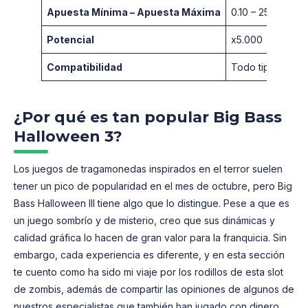
Apuesta Mínima – Apuesta Máxima
0.10 – 250
Potencial
x5.000
Compatibilidad
Todo tipo de pan
¿Por qué es tan popular Big Bass
Halloween 3?
Los juegos de tragamonedas inspirados en el terror suelen
tener un pico de popularidad en el mes de octubre, pero Big
Bass Halloween III tiene algo que lo distingue. Pese a que es
un juego sombrío y de misterio, creo que sus dinámicas y
calidad gráfica lo hacen de gran valor para la franquicia. Sin
embargo, cada experiencia es diferente, y en esta sección
te cuento como ha sido mi viaje por los rodillos de esta slot
de zombis, además de compartir las opiniones de algunos de
nuestros especialistas que también han jugado con dinero