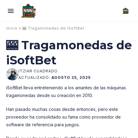
Inicio
» 🎰 Tragamonedas de iSoftBet
🎰 Tragamonedas de
iSoftBet
ITZIAR CUADRADO
ACTUALIZADO:
AGOSTO 25, 2025
iSoftBet lleva entreteniendo a los amantes de las máquinas
tragamonedas desde su creación en 2010.
Han pasado muchas cosas desde entonces, pero este
proveedor ha consolidado su fama como proveedor de
software de referencia para juegos.