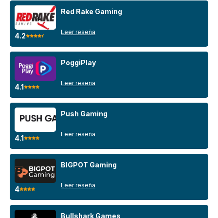
Red Rake Gaming
Leer reseña
4.2
PoggiPlay
Leer reseña
4.1
Push Gaming
Leer reseña
4.1
BIGPOT Gaming
Leer reseña
4
Bullshark Games