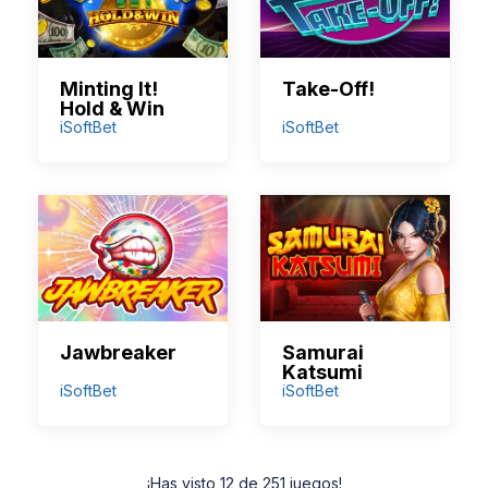
Minting It!
Take-Off!
Hold & Win
iSoftBet
iSoftBet
Jawbreaker
Samurai
Katsumi
iSoftBet
iSoftBet
¡Has visto
12
de
251
juegos!