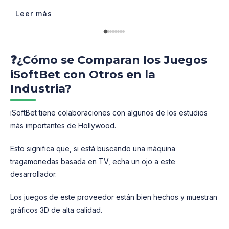
Leer más
❓¿Cómo se Comparan los Juegos
iSoftBet con Otros en la
Industria?
iSoftBet tiene colaboraciones con algunos de los estudios
más importantes de Hollywood.
Esto significa que, si está buscando una máquina
tragamonedas basada en TV, echa un ojo a este
desarrollador.
Los juegos de este proveedor están bien hechos y muestran
gráficos 3D de alta calidad.