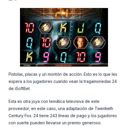
¿
D
j
C
s
L
Pistolas, placas y un montón de acción. Esto es lo que les
espera a los jugadores cuando vean la tragamonedas 24
de iSoftBet.
Esta es otra joya con temática televisiva de este
proveedor, en este caso, una adaptación de Twentieth
Century Fox. 24 tiene 243 líneas de pago y los jugadores
con suerte pueden llevarse un premio generoso.