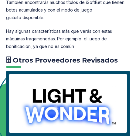
También encontrarás muchos títulos de iSoftBet que tienen
botes acumulados y con el modo de juego
gratuito disponible.
Hay algunas características más que verás con estas
máquinas tragamonedas. Por ejemplo, el juego de
bonificación, ya que no es común
🗄️ Otros Proveedores Revisados