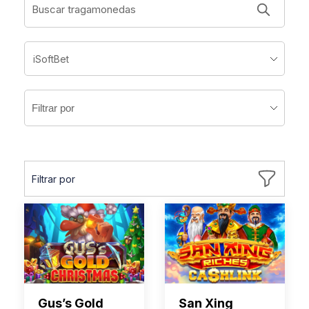
iSoftBet
Filtrar por
Gus’s Gold
San Xing