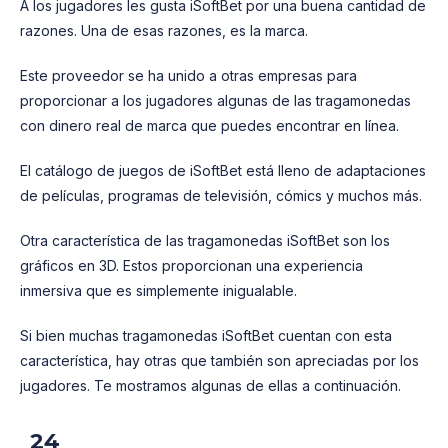
A los jugadores les gusta iSoftBet por una buena cantidad de
razones. Una de esas razones, es la marca.
Este proveedor se ha unido a otras empresas para
proporcionar a los jugadores algunas de las tragamonedas
con dinero real de marca que puedes encontrar en línea.
El catálogo de juegos de iSoftBet está lleno de adaptaciones
de películas, programas de televisión, cómics y muchos más.
Otra característica de las tragamonedas iSoftBet son los
gráficos en 3D. Estos proporcionan una experiencia
inmersiva que es simplemente inigualable.
Si bien muchas tragamonedas iSoftBet cuentan con esta
característica, hay otras que también son apreciadas por los
jugadores. Te mostramos algunas de ellas a continuación.
24