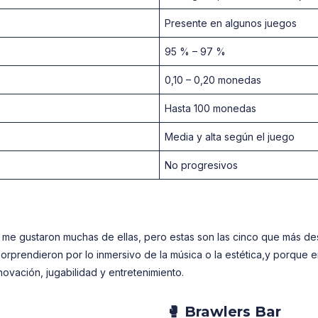
Presente en algunos juegos
95 % – 97 %
0,10 – 0,20 monedas
Hasta 100 monedas
Media y alta según el juego
No progresivos
n
 me gustaron muchas de ellas, pero estas son las cinco que más d
rprendieron por lo inmersivo de la música o la estética,y porque 
vación, jugabilidad y entretenimiento.
🥊 Brawlers Bar