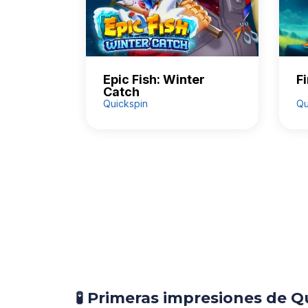
Epic Fish: Winter
Fi
Catch
Quickspin
Qu
🧪 Primeras impresiones de Q