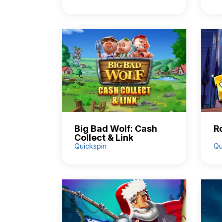
R
Big Bad Wolf: Cash
Collect & Link
Quickspin
Qu