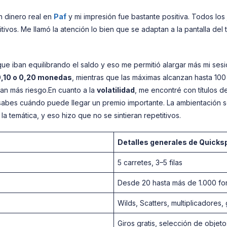
 dinero real en
Paf
y mi impresión fue bastante positiva. Todos lo
tivos. Me llamó la atención lo bien que se adaptan a la pantalla del
 iban equilibrando el saldo y eso me permitió alargar más mi sesió
,10 o 0,20 monedas
, mientras que las máximas alcanzan hasta 10
n más riesgo.En cuanto a la
volatilidad
, me encontré con títulos d
sabes cuándo puede llegar un premio importante. La ambientación
 temática, y eso hizo que no se sintieran repetitivos.
Detalles generales de Quicks
5 carretes, 3–5 filas
Desde 20 hasta más de 1.000 fo
Wilds, Scatters, multiplicadores, 
Giros gratis, selección de obje