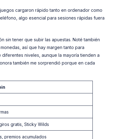
s juegos cargaron rápido tanto en ordenador como
 teléfono, algo esencial para sesiones rápidas fuera
n sin tener que subir las apuestas. Noté también
0 monedas, así que hay margen tanto para
e diferentes niveles, aunque la mayoría tienden a
 sonora también me sorprendió porque en cada
pin
rmas
giros gratis, Sticky Wilds
tos, premios acumulados