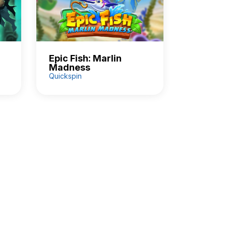
Epic Fish: Marlin
Madness
Quickspin