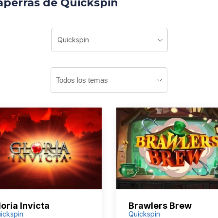
gaperras de Quickspin
Quickspin
oria Invicta
Brawlers Brew
ickspin
Quickspin