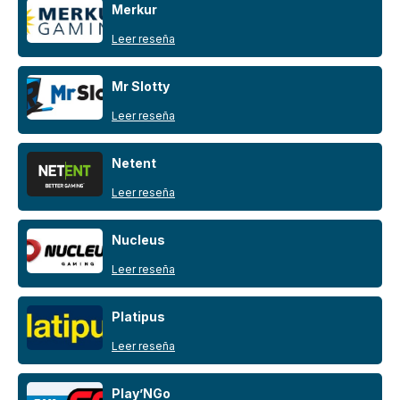
Merkur
Leer reseña
Mr Slotty
Leer reseña
Netent
Leer reseña
Nucleus
Leer reseña
Platipus
Leer reseña
Play’NGo