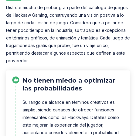
x
Disfruté mucho de probar gran parte del catálogo de juegos
de Hacksaw Gaming, construyendo una visión positiva a lo
largo de cada sesión de juego. Considero que a pesar de
tener poco tiempo en la industria, su trabajo es excepcional
en términos gráficos, de animación y temática. Cada juego de
tragamonedas gratis que probé, fue un viaje único,
permitiendo destacar algunos aspectos que definen a este
proveedor.
No tienen miedo a optimizar
las probabilidades
Su rango de alcance en términos creativos es
amplio, siendo capaces de ofrecer funciones
interesantes como los Hackways. Detalles como
este mejoran la experiencia del jugador,
aumentando considerablemente la probabilidad