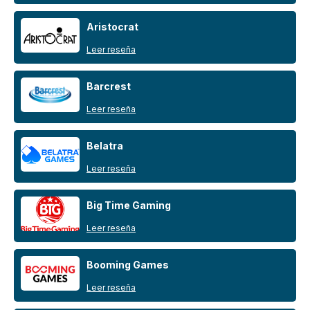
Aristocrat
Leer reseña
Barcrest
Leer reseña
Belatra
Leer reseña
Big Time Gaming
Leer reseña
Booming Games
Leer reseña