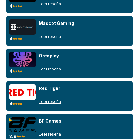
Leer reseña
4
Mascot Gaming
Leer reseña
4
Octoplay
Leer reseña
4
Red Tiger
Leer reseña
4
BF Games
Leer reseña
3.9