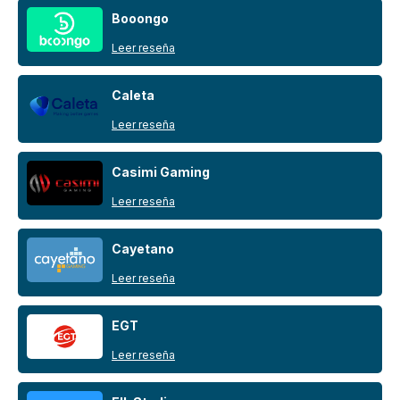
Booongo
Leer reseña
Caleta
Leer reseña
Casimi Gaming
Leer reseña
Cayetano
Leer reseña
EGT
Leer reseña