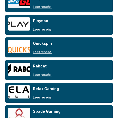
Leer reseña
Playson
Leer reseña
Quickspin
Leer reseña
Rabcat
Leer reseña
Relax Gaming
Leer reseña
Spade Gaming