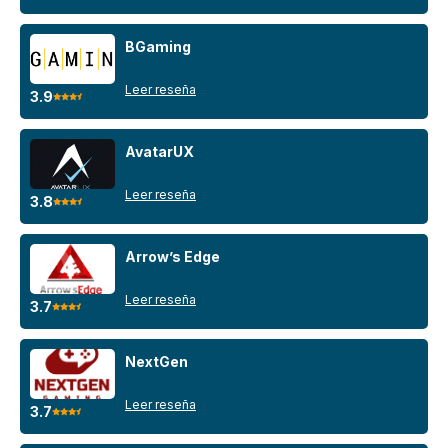
BGaming
Leer reseña
3.9
AvatarUX
Leer reseña
3.8
Arrow’s Edge
Leer reseña
3.7
NextGen
Leer reseña
3.7