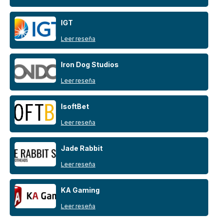
IGT
Leer reseña
Iron Dog Studios
Leer reseña
IsoftBet
Leer reseña
Jade Rabbit
Leer reseña
KA Gaming
Leer reseña