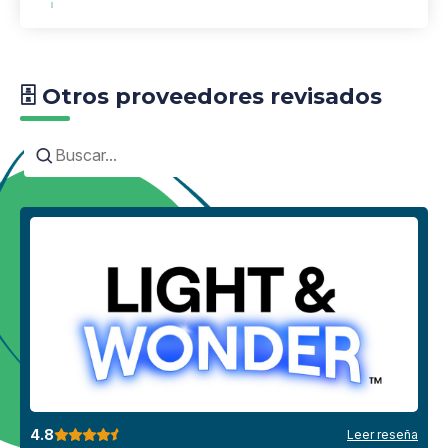
🗄️ Otros proveedores revisados
4.8
Leer reseña