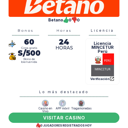
National Casino
es ideal para jugadores que valoran
proveedores variados y
pagos con criptomonedas
.
Betano
0
0
Aunque no es tan conocido como
operadores líderes
en Perú
, ofrece una plataforma moderna con buena
Bonos
Horas
Licencia
funcionalidad. Su reputación local es moderada:
60
24
confiable, pero sin presencia regulada ni gran
Licencia
visibilidad entre
casinos
online
establecidos.
MINCETUR
HORAS
Giros gratis
S/500
Perú
Bono de
VISITAR CASINO
bienvenida
LEER RESEÑA
Verificación
Lo más destacado
Casino en
APP móvil
Tragamonedas
Vivo
VISITAR CASINO
0
JUGADORES REGISTRADOS HOY