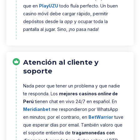
que en
PlayUZU
todo fluía perfecto. Un buen
casino móvil debe cargar rápido, permitir
depósitos desde la
app
y ocupar toda la
pantalla al jugar. Sino, ¡no pasa nada!
Atención al cliente y
soporte
Nada peor que tener un problema y que nadie
te responda. Los
mejores casinos
online
de
Perú
tienen chat en vivo 24/7 en español. En
Meridianbet
me respondieron por WhatsApp
en minutos; por el contrario, en
BetWarrior
tuve
que esperar días por email. También valoro que
el soporte entienda de
tragamonedas con