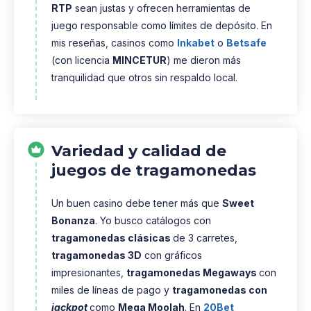
RTP
sean justas y ofrecen herramientas de
juego responsable como límites de depósito. En
mis reseñas, casinos como
Inkabet
o
Betsafe
(con licencia
MINCETUR
) me dieron más
tranquilidad que otros sin respaldo local.
Variedad y calidad de
juegos de tragamonedas
Un buen casino debe tener más que
Sweet
Bonanza
. Yo busco catálogos con
tragamonedas clásicas
de 3 carretes,
tragamonedas 3D
con gráficos
impresionantes,
tragamonedas Megaways
con
miles de líneas de pago y
tragamonedas con
jackpot
como
Mega Moolah
. En
20Bet