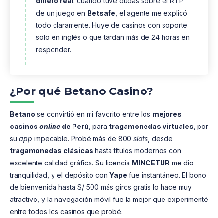
dinero real
: cuando tuve dudas sobre el RTP
de un juego en
Betsafe
, el agente me explicó
todo claramente. Huye de casinos con soporte
solo en inglés o que tardan más de 24 horas en
responder.
¿Por qué Betano Casino?
Betano
se convirtió en mi favorito entre los
mejores
casinos
online
de Perú
, para
tragamonedas virtuales
,
por
su
app
impecable. Probé más de 800
slots
, desde
tragamonedas clásicas
hasta títulos modernos con
excelente calidad gráfica. Su licencia
MINCETUR
me dio
tranquilidad, y el depósito con
Yape
fue instantáneo. El bono
de bienvenida hasta S/ 500 más giros gratis lo hace muy
atractivo, y la navegación móvil fue la mejor que experimenté
entre todos los casinos que probé.