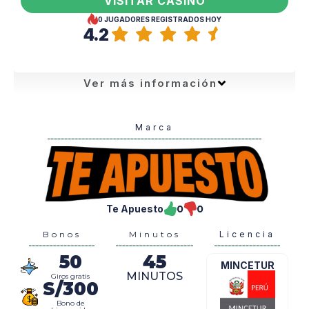
VISITAR CASINO
0
JUGADORES REGISTRADOS HOY
4.2
Ver más información
Reseñado por
Marca
JORGE
ACTUALIZADO:
NOVIEMBRE 9,
ESTEBAN
2025
Betsafe
es un casino online seguro y confiable,
respaldado por el grupo
Betsson
y licenciado por
Te Apuesto
0
0
Mincetur
en Perú. Su interfaz es elegante, su catálogo
es variado y sus procesos de pago son rápidos. Una
Bonos
Minutos
Licencia
opción sólida para quienes buscan jugar en un entorno
50
45
regulado y estable.
MINCETUR
MINUTOS
Giros gratis
S/300
VISITAR CASINO
Bono de