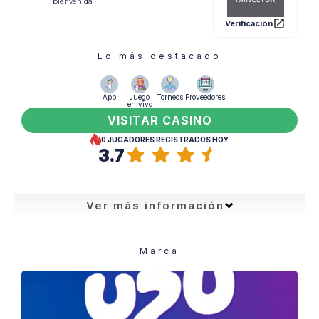
bienvenida
LEER RESEÑA
Verificación
Lo más destacado
App
Juego
Torneos
Proveedores
en vivo
VISITAR CASINO
0
JUGADORES REGISTRADOS HOY
3.7
Ver más información
Reseñado por
Marca
JORGE
ACTUALIZADO:
NOVIEMBRE 9,
ESTEBAN
2025
El casino
online
de Te Apuesto
es ideal para