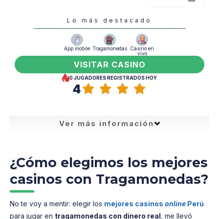
Lo más destacado
App mobile
Tragamonedas
Casino en
vivo
VISITAR CASINO
0
JUGADORES REGISTRADOS HOY
4
Ver más información
Reseñado por
¿Cómo elegimos los mejores
JORGE
ACTUALIZADO:
NOVIEMBRE 9,
ESTEBAN
2025
casinos con Tragamonedas?
Betsson Perú
ofrece un catálogo amplio y
No te voy a mentir: elegir los
mejores casinos
online
Perú
proveedores top, pero sus
bonos y promociones
son
limitados frente a otros
casinos online
. El retiro mínimo
para jugar en
tragamonedas con dinero real
, me llevó