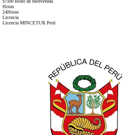
S/500
Bono de bienvenida
Horas
24
Horas
Licencia
Licencia MINCETUR Perú