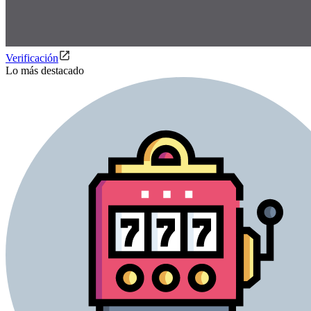
Verificación
Lo más destacado