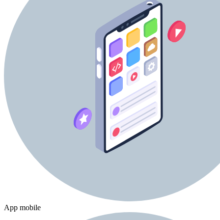
App mobile