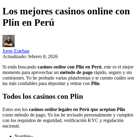
Los mejores casinos online con
Plin en Perú
Jorge Esteban
Actualizado:
febrero 8, 2026
Si estás buscando
casinos
online
con Plin en Perú
, este es el mejor
momento para aprovechar un
método de pago
rápido, seguro y sin
comisiones. Yo he probado varias plataformas y te cuento cuáles son
las más confiables para depositar y retirar con
Plin
.
Todos los casinos con Plin
Estos son los
casinos
online
legales en Perú que aceptan Plin
como método de pago. Yo los he revisado personalmente y cumplen
con los requisitos de seguridad, verificación KYC y regulación
nacional.
Nombre