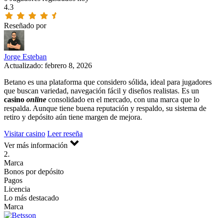
4.3
Reseñado por
Jorge Esteban
Actualizado:
febrero 8, 2026
Betano es una plataforma que considero sólida, ideal para jugadores
que buscan variedad, navegación fácil y diseños realistas. Es un
casino
online
consolidado en el mercado, con una marca que lo
respalda. Aunque tiene buena reputación y respaldo, su sistema de
retiro y depósito aún tiene margen de mejora.
Visitar casino
Leer reseña
Ver más información
2.
Marca
Bonos por depósito
Pagos
Licencia
Lo más destacado
Marca