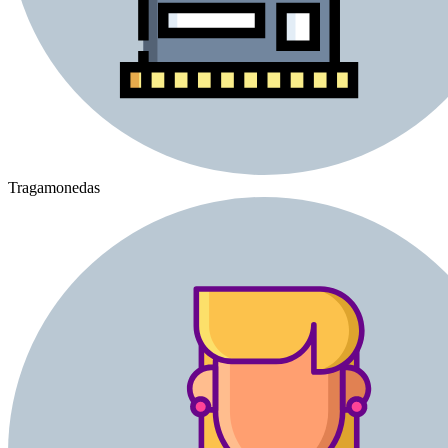
Tragamonedas