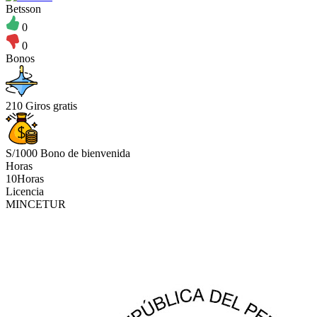
Betsson
0
0
Bonos
210
Giros gratis
S/1000
Bono de bienvenida
Horas
10
Horas
Licencia
MINCETUR