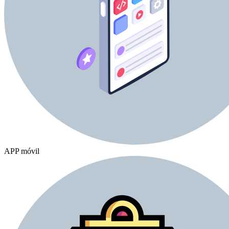
APP móvil