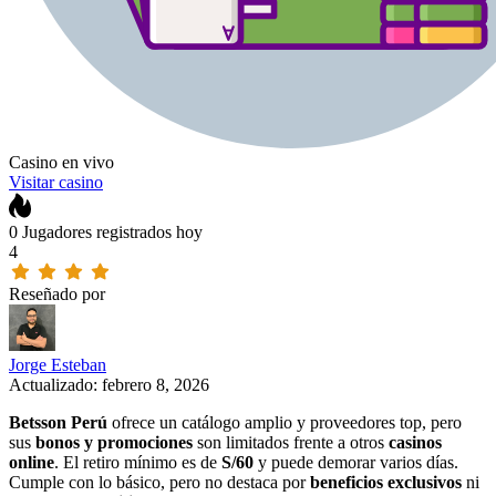
Casino en vivo
Visitar casino
0
Jugadores registrados hoy
4
Reseñado por
Jorge Esteban
Actualizado:
febrero 8, 2026
Betsson Perú
ofrece un catálogo amplio y proveedores top, pero
sus
bonos y promociones
son limitados frente a otros
casinos
online
. El retiro mínimo es de
S/60
y puede demorar varios días.
Cumple con lo básico, pero no destaca por
beneficios exclusivos
ni