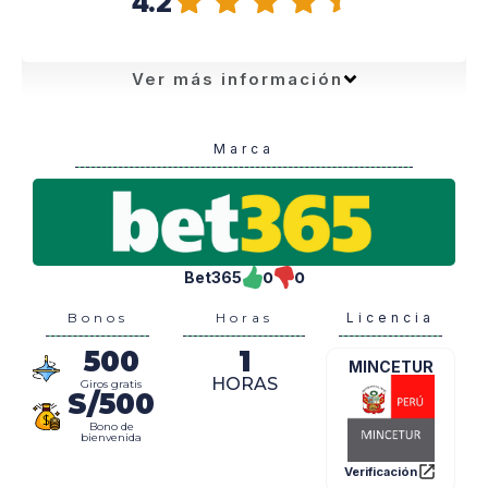
4.2
Ver más información
Reseñado por
Marca
JORGE
ACTUALIZADO:
SEPTIEMBRE 22,
ESTEBAN
2025
Betsafe
es un casino online seguro y confiable,
respaldado por el grupo
Betsson
y licenciado por
Bet365
0
0
Mincetur
en Perú. Su interfaz es elegante, su catálogo
es variado y sus procesos de pago son rápidos. Una
Bonos
Horas
Licencia
opción sólida para quienes buscan jugar en un entorno
500
1
regulado y estable.
MINCETUR
HORAS
Giros gratis
S/500
VISITAR CASINO
Bono de
bienvenida
LEER RESEÑA
Verificación