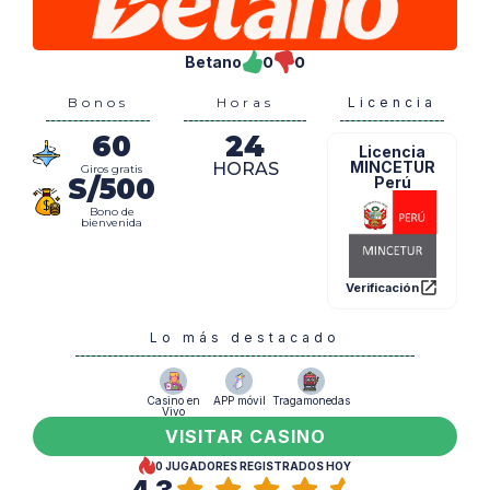
Betano
0
0
Bonos
Horas
Licencia
60
24
Licencia
MINCETUR
HORAS
Giros gratis
S/500
Perú
Bono de
bienvenida
Verificación
Lo más destacado
Casino en
APP móvil
Tragamonedas
Vivo
VISITAR CASINO
0
JUGADORES REGISTRADOS HOY