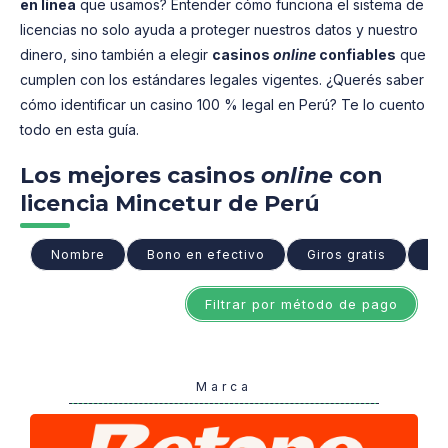
en línea
que usamos? Entender cómo funciona el sistema de
licencias no solo ayuda a proteger nuestros datos y nuestro
dinero, sino también a elegir
casinos
online
confiables
que
cumplen con los estándares legales vigentes. ¿Querés saber
cómo identificar un casino 100 % legal en Perú? Te lo cuento
todo en esta guía.
Los mejores casinos
online
con
licencia Mincetur de Perú
Nombre
Bono en efectivo
Giros gratis
Ti
Filtrar por método de pago
Marca