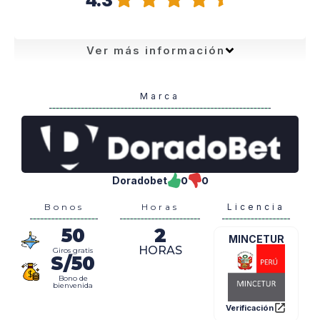
4.3
Ver más información
Reseñado por
Marca
JORGE
ACTUALIZADO:
SEPTIEMBRE 22,
ESTEBAN
2025
Betano es una plataforma que considero sólida, ideal
para jugadores que buscan variedad, navegación fácil
Doradobet
0
0
y diseños realistas. Es un
casino
online
consolidado
en el mercado, con una marca que lo respalda. Aunque
Bonos
Horas
Licencia
tiene buena reputación y respaldo, su sistema de retiro
50
2
y depósito aún tiene margen de mejora.
MINCETUR
HORAS
Giros gratis
S/50
VISITAR CASINO
Bono de
bienvenida
LEER RESEÑA
Verificación