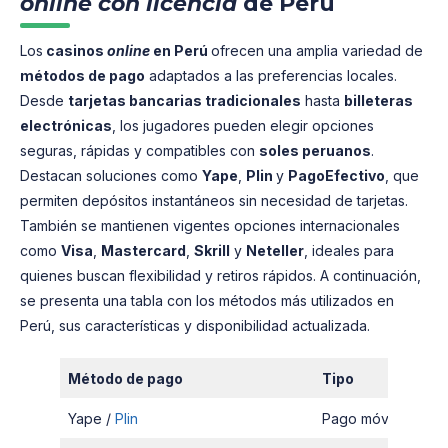
online con licencia
de Perú
Los
casinos
online
en Perú
ofrecen una amplia variedad de
métodos de pago
adaptados a las preferencias locales.
Desde
tarjetas bancarias tradicionales
hasta
billeteras
electrónicas
, los jugadores pueden elegir opciones
seguras, rápidas y compatibles con
soles peruanos
.
Destacan soluciones como
Yape
,
Plin
y
PagoEfectivo
, que
permiten depósitos instantáneos sin necesidad de tarjetas.
También se mantienen vigentes opciones internacionales
como
Visa
,
Mastercard
,
Skrill
y
Neteller
, ideales para
quienes buscan flexibilidad y retiros rápidos. A continuación,
se presenta una tabla con los métodos más utilizados en
Perú, sus características y disponibilidad actualizada.
Método de pago
Tipo
Yape /
Plin
Pago móvil