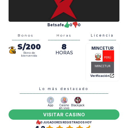
ESTEBAN
2025
Coolbet
es un
casino
online
en Perú
que llegó en
2020 y rápidamente se posicionó como una opción
Betsafe
0
0
seria y regulada. Fundado en 2016 en Estonia bajo la
empresa Stay Cool OÜ, destaca por su transparencia y
Bonos
Horas
Licencia
por contar con licencia oficial de
MINCETUR
. Aunque
S/200
8
su catálogo no es tan extenso como el de otros
MINCETUR
competidores, su enfoque en el mercado local lo
HORAS
Bono de
bienvenida
convierte en una alternativa confiable para quienes
priorizan la seguridad y métodos de pago peruanos.
Verificación
VISITAR CASINO
Lo más destacado
LEER RESEÑA
App
Casino
Blackjack
en vivo
VISITAR CASINO
0
JUGADORES REGISTRADOS HOY