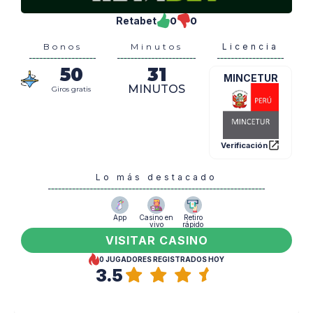
priorizan una interfaz fácil, variedad de
juegos
Retabet
0
0
tragamonedas
y una experiencia local. Sin embargo,
si esperas muchas promociones o bonos flexibles,
Bonos
Minutos
Licencia
puede quedarse corto frente a otros
casinos
online
50
31
en Perú
. Cumple con lo básico, pero no ofrece
MINCETUR
ventajas diferenciales.
MINUTOS
Giros gratis
VISITAR CASINO
Verificación
LEER RESEÑA
Lo más destacado
App
Casino en
Retiro
vivo
rápido
VISITAR CASINO
0
JUGADORES REGISTRADOS HOY
3.5