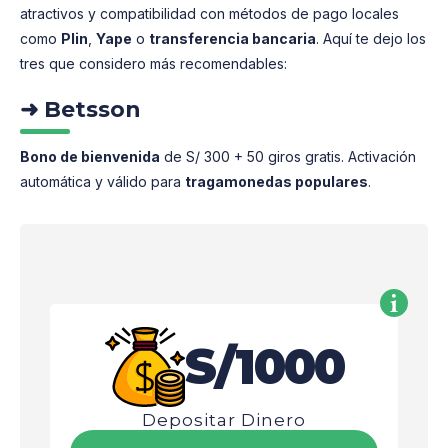
atractivos y compatibilidad con métodos de pago locales
como
Plin
,
Yape
o
transferencia bancaria
. Aquí te dejo los
tres que considero más recomendables:
➜ Betsson
Bono de bienvenida
de S/ 300 + 50 giros gratis. Activación
automática y válido para
tragamonedas populares
.
S/1000
Depositar Dinero