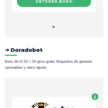
OBTENER BONO
➜
Doradobet
Bono de S/ 50 + 50 giros gratis. Requisitos de apuesta
razonables y retiro rápido.