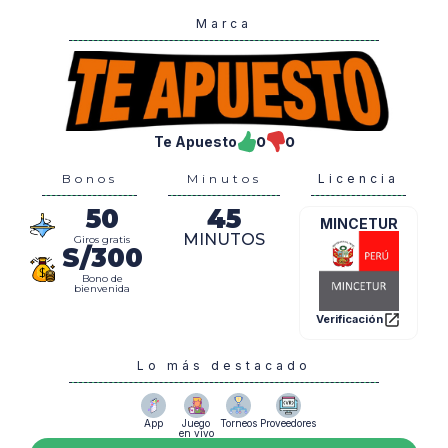
Marca
JORGE
ACTUALIZADO:
SEPTIEMBRE 22,
ESTEBAN
2025
Betsson Perú
ofrece un catálogo amplio y
proveedores top, pero sus
bonos y promociones
son
Te Apuesto
0
0
limitados frente a otros
casinos online
. El retiro mínimo
es de
S/60
y puede demorar varios días. Cumple con
Bonos
Minutos
Licencia
lo básico, pero no destaca por
beneficios exclusivos
50
45
ni
ofertas competitivas
.
MINCETUR
MINUTOS
Giros gratis
S/300
VISITAR CASINO
Bono de
bienvenida
LEER RESEÑA
Verificación
Lo más destacado
App
Juego
Torneos
Proveedores
en vivo