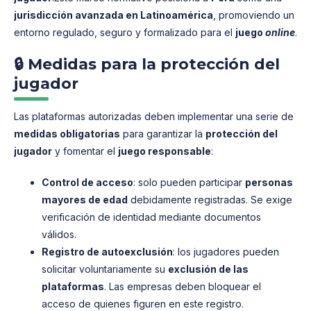
jurisdicción avanzada en Latinoamérica
, promoviendo un
entorno regulado, seguro y formalizado para el
juego
online
.
🔒 Medidas para la protección del
jugador
Las plataformas autorizadas deben implementar una serie de
medidas obligatorias
para garantizar la
protección del
jugador
y fomentar el
juego responsable
:
Control de acceso
: solo pueden participar
personas
mayores de edad
debidamente registradas. Se exige
verificación de identidad mediante documentos
válidos.
Registro de autoexclusión
: los jugadores pueden
solicitar voluntariamente su
exclusión de las
plataformas
. Las empresas deben bloquear el
acceso de quienes figuren en este registro.