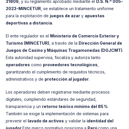
31806
, y su reglamento aprobado mediante el
D.S. N.º 005-
2023-MINCETUR
, se establece un tratamiento uniforme
para la explotación de
juegos de azar
y
apuestas
deportivas a distancia
.
El ente regulador es el
Ministerio de Comercio Exterior y
Turismo (MINCETUR)
, a través de la
Dirección General de
Juegos de Casino y Máquinas Tragamonedas (DGJCMT)
.
Esta autoridad supervisa, fiscaliza y autoriza tanto
operadores
como
proveedores tecnológicos
,
garantizando el cumplimiento de requisitos técnicos,
administrativos y de
protección al jugador
.
Los operadores deben registrarse mediante procesos
digitales, cumpliendo estándares de seguridad,
transparencia y un
retorno teórico mínimo del 85 %
.
También se exige la implementación de sistemas para
prevenir el
lavado de activos
y validar la
identidad del
jugador
.Este marco normativo posiciona a
Perú
como una