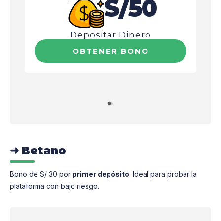
S/50
Depositar Dinero
OBTENER BONO
➜
Betano
Bono de S/ 30 por
primer depósito
. Ideal para probar la
plataforma con bajo riesgo.