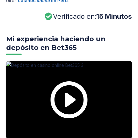
otros
casinos
online
en Perú
.
Verificado en:
15 Minutos
Mi experiencia haciendo un
depósito en Bet365