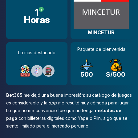
1
Horas
MINCETUR
Paquete de bienvenida
Lo más destacado
500
S/500
Bet365
me dejó una buena impresión: su catálogo de juegos
es considerable y la
app
me resultó muy cómoda para jugar.
Lo que no me convenció fue que no tenga
métodos de
pago
con billeteras digitales como Yape o Plin, algo que se
siente limitado para el mercado peruano.