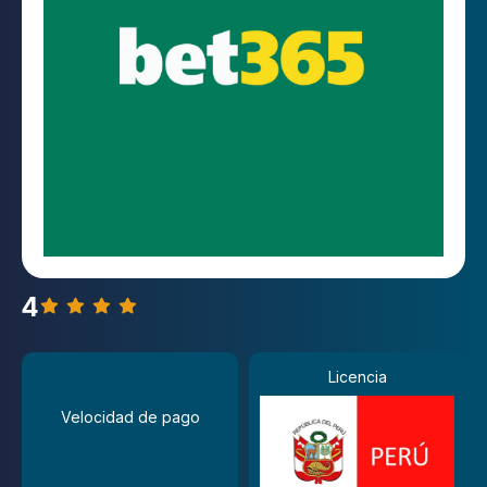
4
Licencia
Velocidad de pago