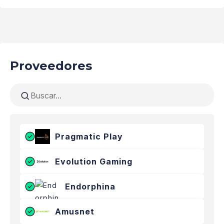
Proveedores
Pragmatic Play
Evolution Gaming
Endorphina
Amusnet