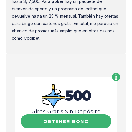
hasta S/ 7,500. Para
póker
hay un paquete de
bienvenida aparte y un programa de lealtad que
devuelve hasta un 25 % mensual. También hay ofertas
para bingo con cartones gratis. En total, me pareció un
abanico de promos más amplio que en otros casinos
como Coolbet.
500
Giros Gratis Sin Depósito
OBTENER BONO