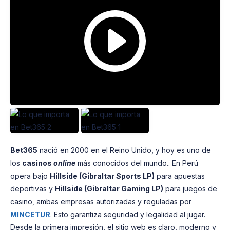
Bet365
nació en 2000 en el Reino Unido, y hoy es uno de
los
casinos
online
más conocidos del mundo.. En Perú
opera bajo
Hillside (Gibraltar Sports LP)
para apuestas
deportivas y
Hillside (Gibraltar Gaming LP)
para juegos de
casino, ambas empresas autorizadas y reguladas por
MINCETUR
. Esto garantiza seguridad y legalidad al jugar.
Desde la primera impresión, el sitio web es claro, moderno y