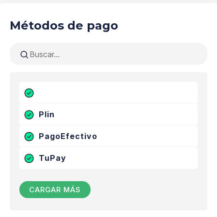
Métodos de pago
Plin
PagoEfectivo
TuPay
CARGAR MÁS