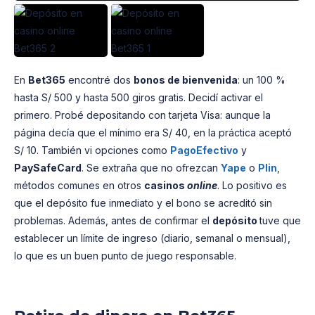
En
Bet365
encontré dos
bonos de bienvenida
: un 100 %
hasta S/ 500 y hasta 500 giros gratis. Decidí activar el
primero. Probé depositando con tarjeta Visa: aunque la
página decía que el mínimo era S/ 40, en la práctica aceptó
S/ 10. También vi opciones como
PagoEfectivo
y
PaySafeCard
. Se extraña que no ofrezcan
Yape
o
Plin
,
métodos comunes en otros
casinos
online
. Lo positivo es
que el depósito fue inmediato y el bono se acreditó sin
problemas. Además, antes de confirmar el
depósito
tuve que
establecer un límite de ingreso (diario, semanal o mensual),
lo que es un buen punto de juego responsable.