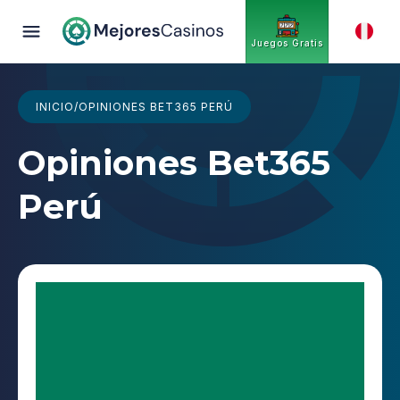
Juegos Gratis
INICIO
/OPINIONES BET365 PERÚ
Opiniones Bet365
Perú