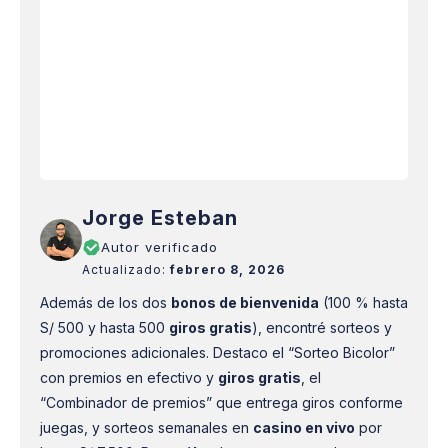
Jorge Esteban
Autor verificado
Actualizado:
febrero 8, 2026
Además de los dos
bonos de bienvenida
(100 % hasta
S/ 500 y hasta 500
giros gratis
), encontré sorteos y
promociones adicionales. Destaco el “Sorteo Bicolor”
con premios en efectivo y
giros gratis
, el
“Combinador de premios” que entrega giros conforme
juegas, y sorteos semanales en
casino en vivo
por