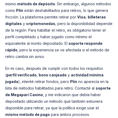
mismo
método de depósito
. Sin embargo, algunos métodos
como
Plin
están deshabilitados para retiros, lo que genera
fricción. La plataforma permite retirar por
Visa
,
billeteras
digitales
y
criptomonedas
, pero la disponibilidad depende
de la región. Para habilitar el retiro, es obligatorio tener el
perfil completado y haber jugado como mínimo el
equivalente al monto depositado. El
soporte responde
rápido
, pero la experiencia se ve afectada si el método de
retiro cambia sin aviso.
En mi caso, después de cumplir con todos los requisitos
(
perfil verificado
,
bono canjeado
y
actividad mínima
jugada
), intenté retirar fondos, pero
Plin
no aparecía en la
lista de métodos habilitados para retiro. Contacté al
soporte
de Megapari Casino
, y me indicaron que debía haber
depositado utilizando un método que también estuviera
disponible para retirar, ya que la política exige usar el
mismo método de pago
para ambos procesos.