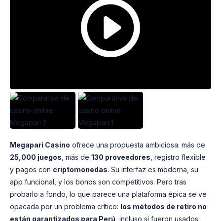
Megapari Casino
ofrece una propuesta ambiciosa: más de
25,000 juegos
, más de
130 proveedores
, registro flexible
y pagos con
criptomonedas
. Su interfaz es moderna, su
app funcional, y los bonos son competitivos. Pero tras
probarlo a fondo, lo que parece una plataforma épica se ve
opacada por un problema crítico:
los métodos de retiro no
están garantizados para Perú
, incluso si fueron usados