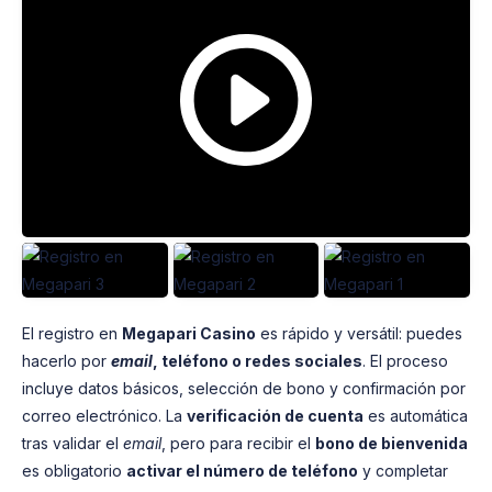
El registro en
Megapari Casino
es rápido y versátil: puedes
hacerlo por
email
, teléfono o redes sociales
. El proceso
incluye datos básicos, selección de bono y confirmación por
correo electrónico. La
verificación de cuenta
es automática
tras validar el
email
, pero para recibir el
bono de bienvenida
es obligatorio
activar el número de teléfono
y completar