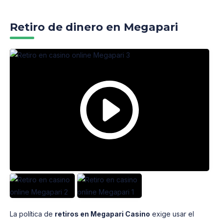
Retiro de dinero en Megapari
La política de
retiros en Megapari Casino
exige usar el