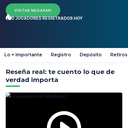
VISITAR MEGAPARI
0
JUGADORES REGISTRADOS HOY
Lo + importante
Registro
Depósito
Retiros
Reseña real: te cuento lo que de
verdad importa