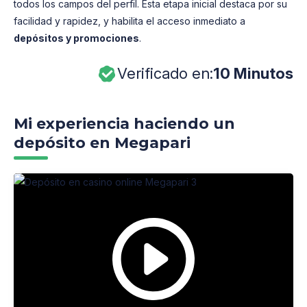
todos los campos del perfil. Esta etapa inicial destaca por su
facilidad y rapidez, y habilita el acceso inmediato a
depósitos y promociones
.
Verificado en:
10 Minutos
Mi experiencia haciendo un
depósito en Megapari