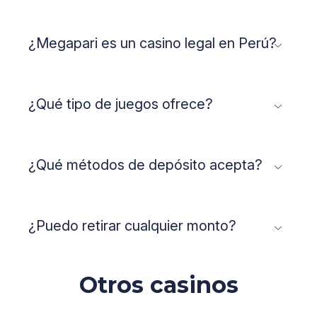
¿Megapari es un casino legal en Perú?
¿Qué tipo de juegos ofrece?
¿Qué métodos de depósito acepta?
¿Puedo retirar cualquier monto?
Otros casinos