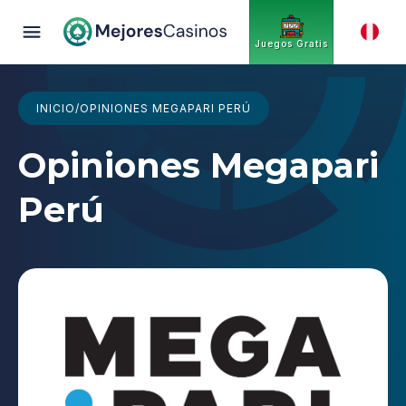
Juegos Gratis
INICIO
/OPINIONES MEGAPARI PERÚ
Opiniones Megapari
Perú