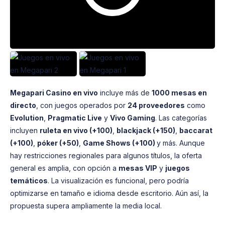
Megapari Casino en vivo
incluye más de
1000 mesas en
directo
, con juegos operados por
24 proveedores
como
Evolution
,
Pragmatic Live
y
Vivo Gaming
. Las categorías
incluyen
ruleta en vivo (+100)
,
blackjack (+150)
,
baccarat
(+100)
,
póker (+50)
,
Game Shows (+100)
y más. Aunque
hay restricciones regionales para algunos títulos, la oferta
general es amplia, con opción a
mesas VIP
y
juegos
temáticos
. La visualización es funcional, pero podría
optimizarse en tamaño e idioma desde escritorio. Aún así, la
propuesta supera ampliamente la media local.