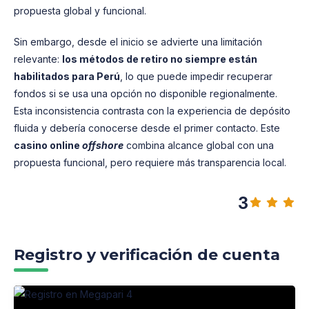
propuesta global y funcional.
Sin embargo, desde el inicio se advierte una limitación
relevante:
los métodos de retiro no siempre están
habilitados para Perú
, lo que puede impedir recuperar
fondos si se usa una opción no disponible regionalmente.
Esta inconsistencia contrasta con la experiencia de depósito
fluida y debería conocerse desde el primer contacto. Este
casino online
offshore
combina alcance global con una
propuesta funcional, pero requiere más transparencia local.
3
Registro y verificación de cuenta