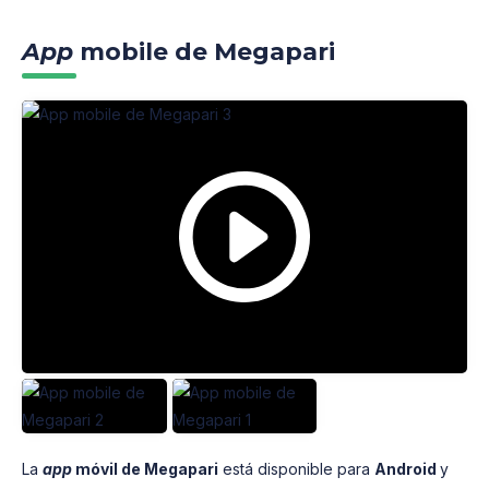
App
mobile de Megapari
La
app
móvil de Megapari
está disponible para
Android
y