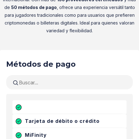
de
50 métodos de pago
, ofrece una experiencia versátil tanto
para jugadores tradicionales como para usuarios que prefieren
criptomonedas o billeteras digitales. Ideal para quienes valoran
variedad y flexibilidad.
Métodos de pago
Tarjeta de débito o crédito
MiFinity