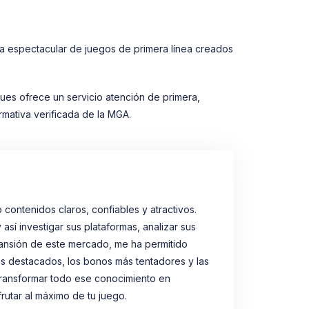
ra espectacular de juegos de primera línea creados
ues ofrece un servicio atención de primera,
rmativa verificada de la MGA.
ontenidos claros, confiables y atractivos.
sí investigar sus plataformas, analizar sus
pansión de este mercado, me ha permitido
s destacados, los bonos más tentadores y las
 transformar todo ese conocimiento en
frutar al máximo de tu juego.