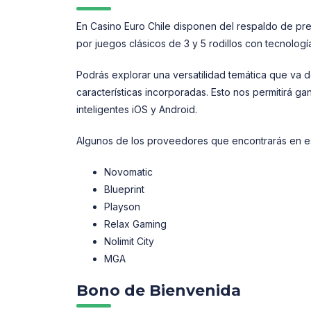
En Casino Euro Chile disponen del respaldo de pr
por juegos clásicos de 3 y 5 rodillos con tecnologí
Podrás explorar una versatilidad temática que va de
características incorporadas. Esto nos permitirá ga
inteligentes iOS y Android.
Algunos de los proveedores que encontrarás en 
Novomatic
Blueprint
Playson
Relax Gaming
Nolimit City
MGA
Bono de Bienvenida