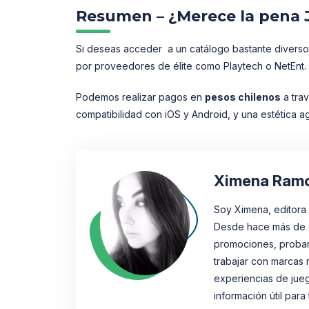
Resumen – ¿Merece la pena J
Si deseas acceder a un catálogo bastante diverso 
por proveedores de élite como Playtech o NetEnt.
Podemos realizar pagos en
pesos chilenos
a tra
compatibilidad con iOS y Android, y una estética ag
Ximena Ram
Soy Ximena, editora 
Desde hace más de ci
promociones, probar 
trabajar con marcas 
experiencias de jueg
información útil para