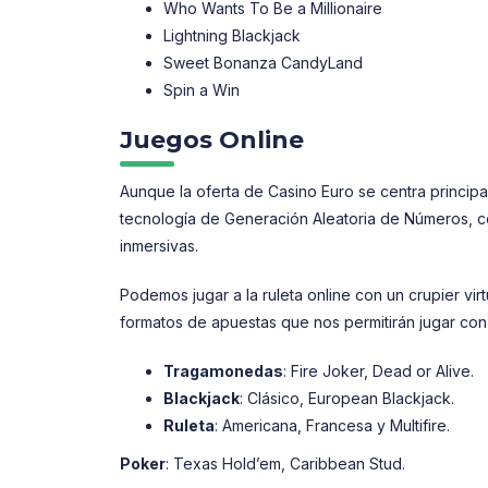
Who Wants To Be a Millionaire
Lightning Blackjack
Sweet Bonanza CandyLand
Spin a Win
Juegos Online
Aunque la oferta de Casino Euro se centra princip
tecnología de Generación Aleatoria de Números, con
inmersivas.
Podemos jugar a la ruleta online con un crupier v
formatos de apuestas que nos permitirán jugar con 
Tragamonedas
: Fire Joker, Dead or Alive.
Blackjack
: Clásico, European Blackjack.
Ruleta
: Americana, Francesa y Multifire.
Poker
: Texas Hold’em, Caribbean Stud.