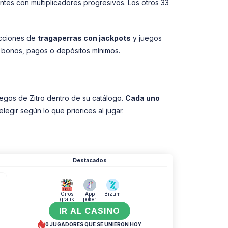
tes con multiplicadores progresivos. Los otros 33
ecciones de
tragaperras con jackpots
y juegos
ún bonos, pagos o depósitos mínimos.
uegos de Zitro dentro de su catálogo.
Cada uno
legir según lo que priorices al jugar.
Destacados
Giros
App
Bizum
gratis
poker
IR AL CASINO
0
JUGADORES QUE SE UNIERON HOY