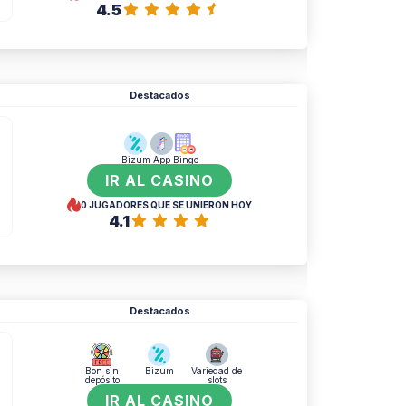
4.5
Destacados
 vivo, accesibles tanto desde su app de Casino
Bizum
App
Bingo
cia completa de juegos de casino online y
IR AL CASINO
0
JUGADORES QUE SE UNIERON HOY
4.1
Destacados
Bon sin
Bizum
Variedad de
y forma parte del grupo Novomatic, un gigante
depósito
slots
na selección de slots y juegos de mesa. Eso sí,
IR AL CASINO