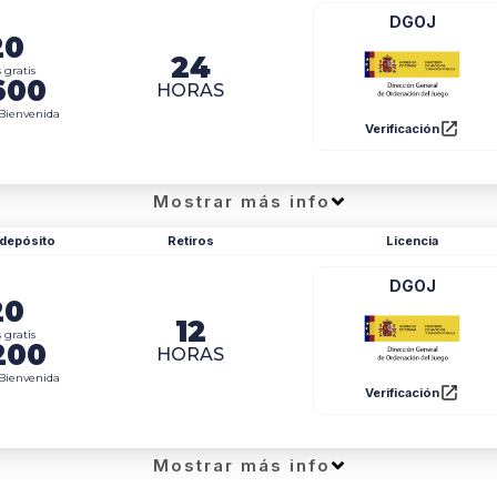
DGOJ
20
 línea que destaca en las opiniones de Casino Gran Madrid Onlin
24
 gratis
rfecto para los amantes de estos juegos online. Lamentablemente no
600
HORAS
así, la versión web funciona de manera fluida tanto en ordenador co
Bienvenida
Verificación
Mostrar más info
depósito
Retiros
Licencia
 2026
DGOJ
20
a con licencia de la DGOJ que destaca por su gran variedad de juego
12
 gratis
niones de Solcasino suelen valorar positivamente su diversidad y se
200
HORAS
Bienvenida
Verificación
Mostrar más info