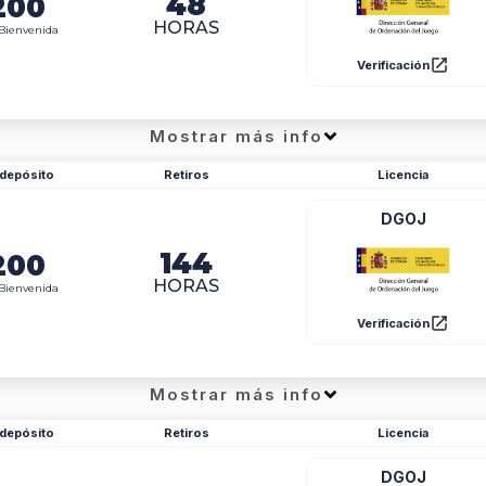
48
200
niones de OlyBet se quejan de que no dispone de app, aunque la pla
HORAS
Bienvenida
Verificación
Mostrar más info
depósito
Retiros
Licencia
 2026
DGOJ
e 2100 juegos en donde destacan las tragaperras, blackjack y rule
144
200
allas pequeñas. Las opiniones de Yaass Casino en este aspecto son 
HORAS
Bienvenida
Verificación
Mostrar más info
depósito
Retiros
Licencia
, 2026
DGOJ