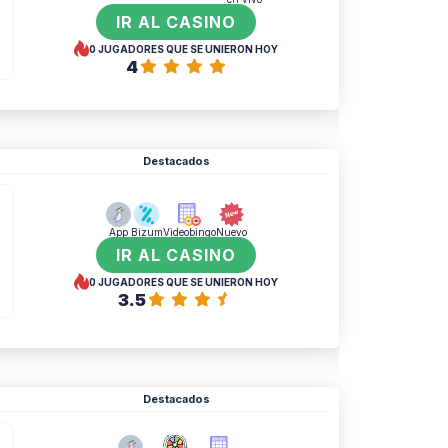
taforma sí está optimizada para dispositivos
IR AL CASINO
0
JUGADORES QUE SE UNIERON HOY
4
Destacados
tas. Lo mejor es que puedes jugar donde
App
Bizum
Videobingo
Nuevo
bastante positivas.
IR AL CASINO
0
JUGADORES QUE SE UNIERON HOY
3.5
Destacados