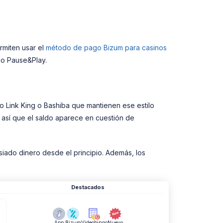
 margen de mejora. El registro en Emotiva
rmiten usar el
método de pago Bizum para casinos
 puede que no tengas derecho a su bono de
a Casino te lo cuenta todo: experiencias en
no Pause&Play.
o Link King o Bashiba que mantienen ese estilo
, así que el saldo aparece en cuestión de
siado dinero desde el principio. Además, los
Destacados
App
Bizum
Videobingo
Nuevo