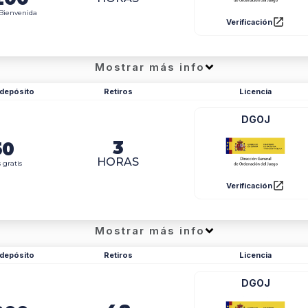
navegación, y se echa en falta una sección de casino en vivo más po
Bienvenida
refuerza su imagen de operador fiable.
Verificación
Mostrar más info
depósito
Retiros
Licencia
2026
DGOJ
 altura de los mejores casinos online de España, con una gran vari
3
50
y accesibilidad. Eso sí, según varias opiniones sobre Casino Gran 
HORAS
 gratis
al bono de bienvenida del Casino Gran Vía. Ese pequeño retraso es, 
Verificación
Mostrar más info
depósito
Retiros
Licencia
 2026
DGOJ
ticiones como el Girona, la Fiorentina y la Euroliga, cuenta con u