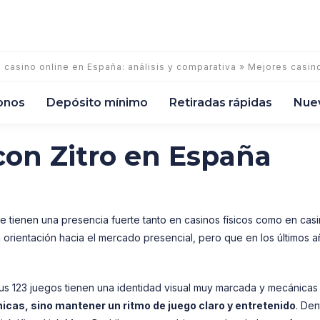
casino online en España: análisis y comparativa
» Mejores casino
onos
Depósito mínimo
Retiradas rápidas
Nuev
con Zitro en España
ienen una presencia fuerte tanto en casinos físicos como en casi
a orientación hacia el mercado presencial, pero que en los últimos 
s 123 juegos tienen una identidad visual muy marcada y mecánicas 
cas, sino mantener un ritmo de juego claro y entretenido
. De