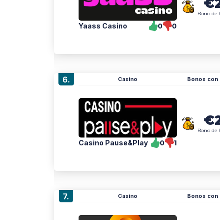
€
jugador se lo pasará bien. Sin embargo, las opi
Bono de 
móviles.
Yaass Casino
0
0
IR AL CASINO
LEER RESEÑA
Revisado por
6.
Casino
Bonos con 
RAIMON R.
ACTUALIZADO:
MARZO 24,
Yaass Casino es una plataforma que tiene más d
€
quieras gracias a su app móvil, adaptada a pant
Bono de 
Casino Pause&Play
0
1
IR AL CASINO
LEER RESEÑA
Revisado por
7.
Casino
Bonos con 
ERICK BUZY
ACTUALIZADO:
MARZO 24