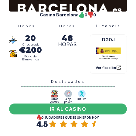
español, con licencia oficial de la DGOJ. Forma parte
del grupo SkillOnNet, responsable también de marcas
Casino Barcelona
0
0
como PlayUZU y Genting Casino. Las opiniones de
BacanaPlay destacan su trayectoria consolidada y la
Bonos
Horas
Licencia
experiencia profesional que ofrece tras más de seis
20
48
años en activo. La plataforma presenta un diseño visual
DGOJ
en tonos oscuros y violetas, fácil de navegar tanto
HORAS
Giros gratis
€200
para usuarios novatos como para jugadores con más
Bono de
experiencia. En cuanto a contenido, dispone de un
Bienvenida
catálogo superior a los 3400 juegos, de los cuales más
Verificación
de 3300 son tragaperras, junto a una buena selección
de ruletas en vivo. Todo ello convierte a este
Destacados
operador en una opción competitiva dentro de los
mejores casinos online de España.
Giros
App
Bizum
gratis
poker
IR AL CASINO
IR AL CASINO
0
JUGADORES QUE SE UNIERON HOY
LEER RESEÑA
4.5