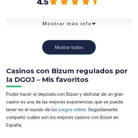
4.5
Mostrar más info
Revisado por
RAIMON R.
ACTUALIZADO:
OCTUBRE 8, 2025
Mostrar todos
ICE36 Casino forma parte de SkillOnNet, una empresa
que cuenta con más de 10 plataformas de juegos
Casinos con Bizum regulados por
online en España, entre las que están PlayUZU o
Lordping. Dispone de una gran oferta de juegos como
la DGOJ – Mis favoritos
tragaperras, juegos de crash, ruleta y blackjack.
Aunque no cuenta con app nativa para iOS, su versión
Poder hacer el depósito con Bizum y disfrutar de un gran
móvil está optimizada para cualquier dispositivo.
casino es una de las mejores experiencias que se puede
tener en el mundo de los
juegos online
. Seguidamente
IR AL CASINO
comparto cuáles son los mejores casinos con Bizum en
España:
LEER RESEÑA