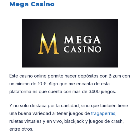
Mega Casino
E
Este casino online permite hacer depósitos con Bizum con
c
un mínimo de 10 €. Algo que me encanta de esta
j
plataforma es que cuenta con más de 3400 juegos.
Y
Y no solo destaca por la cantidad, sino que también tiene
a
una buena variedad al tener juegos de
tragaperras
,
s
ruletas virtuales y en vivo, blackjack y juegos de crash,
G
entre otros.