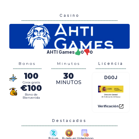
Casino
AXEL MOCCIARO
ACTUALIZADO:
OCTUBRE 8, 2025
Sportium pertenece al grupo CIRSA y cuenta con
licencia de la DGOJ desde 2012, lo que garantiza
seguridad en casinos online y trayectoria en el
AHTI Games
0
0
mercado español. Las opiniones de Sportium Casino lo
recomiendan especialmente a jugadores principiantes,
Bonos
Minutos
Licencia
ya que ofrece una plataforma clara, juegos bien
100
30
explicados y soporte constante. Su catálogo no es muy
DGOJ
amplio.
MINUTOS
Giros gratis
€100
Bono de
IR AL CASINO
Bienvenida
Verificación
LEER RESEÑA
Destacados
Bizum
Ruleta en
Videobingo