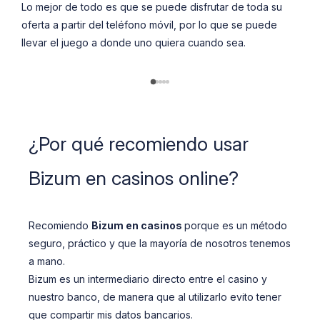
O
Lo mejor de todo es que se puede disfrutar de toda su
v
oferta a partir del teléfono móvil, por lo que se puede
d
llevar el juego a donde uno quiera cuando sea.
v
¿Por qué recomiendo usar
Bizum en casinos online?
Recomiendo
Bizum en casinos
porque es un método
seguro, práctico y que la mayoría de nosotros tenemos
a mano.
Bizum es un intermediario directo entre el casino y
nuestro banco, de manera que al utilizarlo evito tener
que compartir mis datos bancarios.