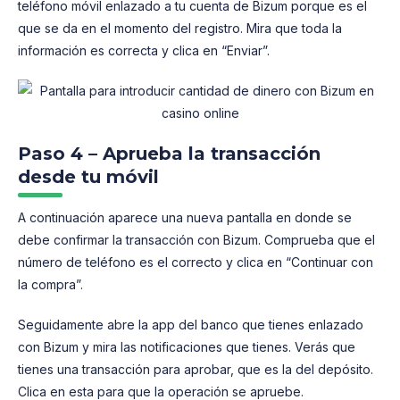
teléfono móvil enlazado a tu cuenta de Bizum porque es el
que se da en el momento del registro. Mira que toda la
información es correcta y clica en “Enviar”.
Paso 4 – Aprueba la transacción
desde tu móvil
A continuación aparece una nueva pantalla en donde se
debe confirmar la transacción con Bizum. Comprueba que el
número de teléfono es el correcto y clica en “Continuar con
la compra”.
Seguidamente abre la app del banco que tienes enlazado
con Bizum y mira las notificaciones que tienes. Verás que
tienes una transacción para aprobar, que es la del depósito.
Clica en esta para que la operación se apruebe.