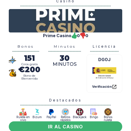
Casino
Platin Casino tiene una oferta de juegos excelente que
serán del agrado de la mayoría de jugadores. También
tiene una gran cantidad de bonos, aunque no siempre
es fácil encontrarlos. Dicho lo anterior, creo que es un
Prime Casino
0
0
casino que vale la pena probar, sobre todo para
nuevos jugadores en la industria.
Bonos
Minutos
Licencia
151
30
DGOJ
IR AL CASINO
MINUTOS
Giros gratis
€200
LEER RESEÑA
Bono de
Bienvenida
Verificación
Destacados
Ruleta en
Bizum
PayPal
Retiros
Blackjack
Bingo
Bonos
vivo
rápidos
ruleta
IR AL CASINO