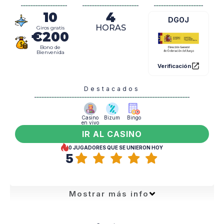
10
4
DGOJ
HORAS
Giros gratis
€200
Bono de
Bienvenida
Verificación
Destacados
Casino
Bizum
Bingo
en vivo
IR AL CASINO
0
JUGADORES QUE SE UNIERON HOY
5
Mostrar más info
Revisado por
RAIMON R.
ACTUALIZADO:
OCTUBRE 8, 2025