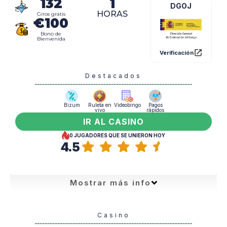
132
1
reseña vas a encontrar mis opiniones de EUcasino
DGOJ
HORAS
honestas: puntos fuertes, debilidades y lo que
Giros gratis
€100
realmente importa para jugadores de España.
Bono de
Bienvenida
IR AL CASINO
Verificación
LEER RESEÑA
Destacados
Bizum
Ruleta en
Videobingo
Pagos
vivo
rápidos
IR AL CASINO
0
JUGADORES QUE SE UNIERON HOY
4.5
Mostrar más info
Revisado por
Casino
ERICK BUZY
ACTUALIZADO:
OCTUBRE 8, 2025