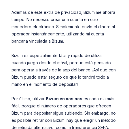
Además de este extra de privacidad, Bizum me ahorra
tiempo. No necesito crear una cuenta en otro
monedero electrónico. Simplemente envío el dinero al
operador instantáneamente, utilizando mi cuenta
bancaria vinculada a Bizum.
Bizum es especialmente fácil y rápido de utilizar
cuando juego desde el móvil, porque está pensado
para operar a través de la app del banco. ¡Así que con
Bizum puedo estar seguro de que lo tendré todo a
mano en el momento de depositar!
Por último, utilizar
Bizum en casinos
es cada día más
fácil, porque el número de operadores que ofrecen
Bizum para depositar sigue subiendo. Sin embargo, no
es posible retirar con Bizum: hay que elegir un método
de retirada alternativo, como la transferencia SEPA.