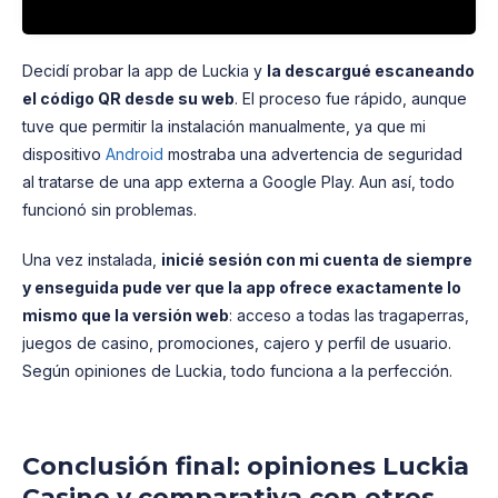
Decidí probar la app de Luckia y
la descargué escaneando
el código QR desde su web
. El proceso fue rápido, aunque
tuve que permitir la instalación manualmente, ya que mi
dispositivo
Android
mostraba una advertencia de seguridad
al tratarse de una app externa a Google Play. Aun así, todo
funcionó sin problemas.
Una vez instalada,
inicié sesión con mi cuenta de siempre
y enseguida pude ver que la app ofrece exactamente lo
mismo que la versión web
: acceso a todas las tragaperras,
juegos de casino, promociones, cajero y perfil de usuario.
Según opiniones de Luckia, todo funciona a la perfección.
Conclusión final: opiniones Luckia
Casino y comparativa con otros