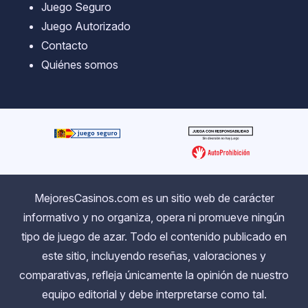
Juego Seguro
Juego Autorizado
Contacto
Quiénes somos
MejoresCasinos.com es un sitio web de carácter
informativo y no organiza, opera ni promueve ningún
tipo de juego de azar. Todo el contenido publicado en
este sitio, incluyendo reseñas, valoraciones y
comparativas, refleja únicamente la opinión de nuestro
equipo editorial y debe interpretarse como tal.