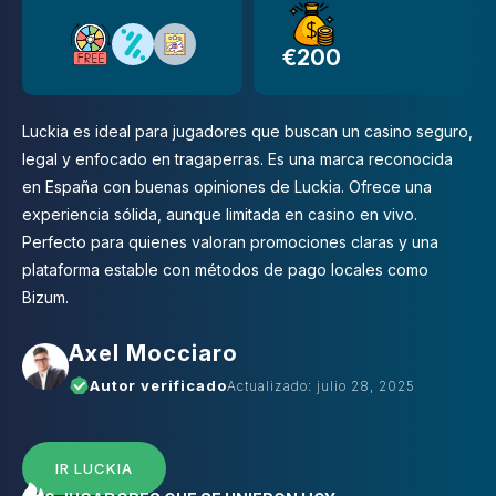
€200
Luckia es ideal para jugadores que buscan un casino seguro,
legal y enfocado en tragaperras. Es una marca reconocida
en España con buenas opiniones de Luckia. Ofrece una
experiencia sólida, aunque limitada en casino en vivo.
Perfecto para quienes valoran promociones claras y una
plataforma estable con métodos de pago locales como
Bizum.
Axel Mocciaro
Autor verificado
Actualizado:
julio 28, 2025
IR LUCKIA