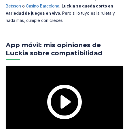
Betsson
o
Casino Barcelona
,
Luckia se queda corto en
variedad de juegos en vivo
. Pero si lo tuyo es la ruleta y
nada más, cumple con creces.
App móvil: mis opiniones de
Luckia sobre compatibilidad