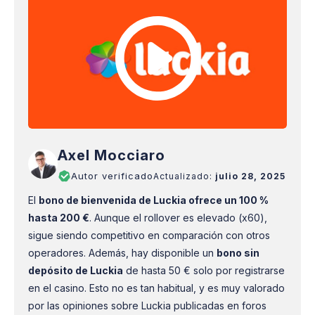
Axel Mocciaro
Autor verificado
Actualizado:
julio 28, 2025
El
bono de bienvenida de Luckia ofrece un 100 %
hasta 200 €
. Aunque el rollover es elevado (x60),
sigue siendo competitivo en comparación con otros
operadores. Además, hay disponible un
bono sin
depósito de Luckia
de hasta 50 € solo por registrarse
en el casino. Esto no es tan habitual, y es muy valorado
por las opiniones sobre Luckia publicadas en foros