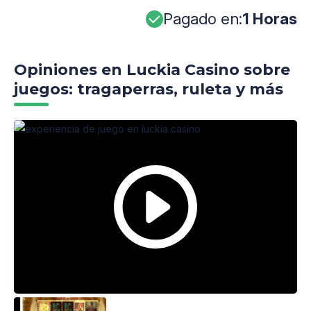
Pagado en:
1 Horas
Opiniones en Luckia Casino sobre
juegos: tragaperras, ruleta y más