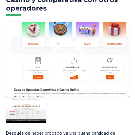
operadores
Después de haber probado ya una buena cantidad de