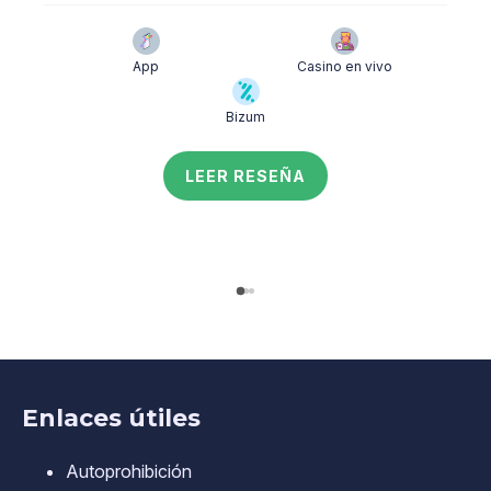
App
Casino en vivo
Bizum
LEER RESEÑA
Enlaces útiles
Autoprohibición