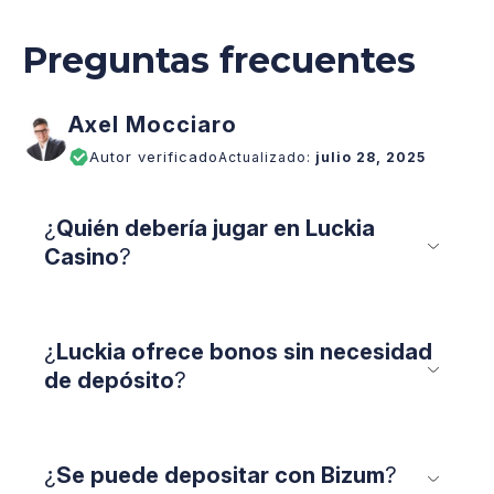
Preguntas frecuentes
Axel Mocciaro
Autor verificado
Actualizado:
julio 28, 2025
¿
Quién debería jugar en Luckia
Casino
?
¿
Luckia ofrece bonos sin necesidad
de depósito
?
¿
Se puede depositar con Bizum
?