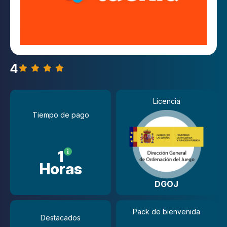
4
Licencia
Tiempo de pago
1
Horas
DGOJ
Pack de bienvenida
Destacados