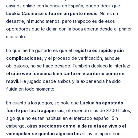
casinos online con licencia en España, puedo decir que
Luckia Casino se sitúa en un punto medio
. No es un
desastre, ni mucho menos, pero tampoco es de esos
operadores que te dejan con la boca abierta desde el primer
momento.
Lo que me ha gustado es que el
registro es rápido y sin
complicaciones
, y el proceso de verificación, aunque
obligatorio, no se hace pesado. También destaco la interfaz:
el sitio web funciona bien tanto en escritorio como en
móvil
. He jugado desde ambos y la experiencia ha sido
fluida en todo momento.
En cuanto a los juegos, se nota que
Luckia ha apostado
fuerte por las tragaperras
, ofreciendo más de 3700 títulos,
algo que no es tan habitual en el mercado español. Sin
embargo, otras
secciones como la de ruleta en vivo o el
videopóker se quedan algo cortas
si las comparo con