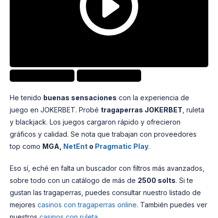
He tenido
buenas sensaciones
con la experiencia de
juego en JOKERBET. Probé
tragaperras JOKERBET
, ruleta
y blackjack. Los juegos cargaron rápido y ofrecieron
gráficos y calidad. Se nota que trabajan con proveedores
top como
MGA,
NetEnt
o
Pragmatic Play
.
Eso sí, eché en falta un buscador con filtros más avanzados,
sobre todo con un catálogo de más de
2500 solts
. Si te
gustan las tragaperras, puedes consultar nuestro listado de
mejores
casinos con tragaperras online
. También puedes ver
nuestros
casinos con ruleta
.