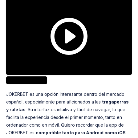
JOKERBET es una opción interesante dentro del mercado
español, especialmente para aficionados a las
tragaperras
y ruletas
. Su interfaz es intuitiva y fácil de navegar, lo que
facilita la experiencia desde el primer momento, tanto en
ordenador como en móvil. Quiero recordar que la app de
JOKERBET es
compatible tanto para Android como iOS
.