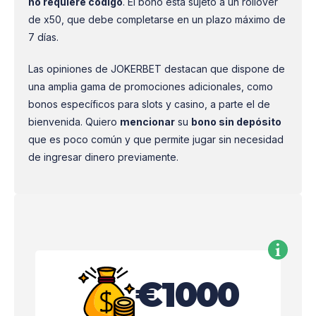
no requiere código
. El bono está sujeto a un rollover
de x50, que debe completarse en un plazo máximo de
7 días.
Las opiniones de JOKERBET destacan que dispone de
una amplia gama de promociones adicionales, como
bonos específicos para slots y casino, a parte el de
bienvenida. Quiero
mencionar
su
bono sin depósito
que es poco común y que permite jugar sin necesidad
de ingresar dinero previamente.
€1000