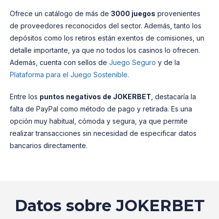
Ofrece un catálogo de más de
3000 juegos
provenientes
de proveedores reconocidos del sector. Además, tanto los
depósitos como los retiros están exentos de comisiones, un
detalle importante, ya que no todos los casinos lo ofrecen.
Además, cuenta con sellos de
Juego Seguro
y de la
Plataforma para el Juego Sostenible
.
Entre los
puntos negativos de JOKERBET
, destacaría la
falta de PayPal como método de pago y retirada. Es una
opción muy habitual, cómoda y segura, ya que permite
realizar transacciones sin necesidad de especificar datos
bancarios directamente.
Datos sobre JOKERBET