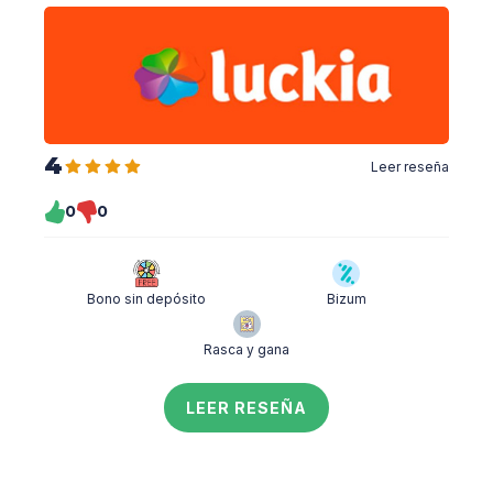
4
Leer reseña
0
0
Bono sin depósito
Bizum
Rasca y gana
LEER RESEÑA