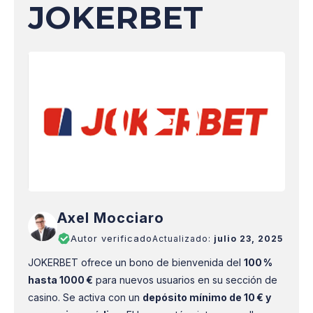
JOKERBET
Axel Mocciaro
Autor verificado
Actualizado:
julio 23, 2025
JOKERBET ofrece un bono de bienvenida del
100 %
hasta 1000 €
para nuevos usuarios en su sección de
casino. Se activa con un
depósito mínimo de 10 € y