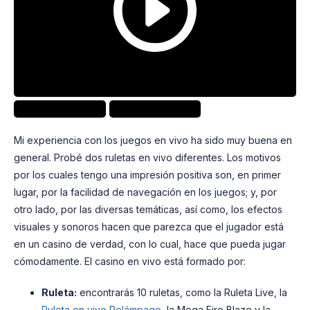
Mi experiencia con los juegos en vivo ha sido muy buena en
general. Probé dos ruletas en vivo diferentes. Los motivos
por los cuales tengo una impresión positiva son, en primer
lugar, por la facilidad de navegación en los juegos; y, por
otro lado, por las diversas temáticas, así como, los efectos
visuales y sonoros hacen que parezca que el jugador está
en un casino de verdad, con lo cual, hace que pueda jugar
cómodamente. El casino en vivo está formado por:
Ruleta:
encontrarás 10 ruletas, como la Ruleta Live, la
Ruleta en vivo Relámpago
, la Mega Fire Blaze y la