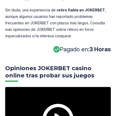
Sin duda, una experiencia de
retiro fiable en JOKERBET
,
aunque algunos usuarios han reportado problemas
frecuentes en JOKERBET con plazos más largos. Consulta
más opiniones de JOKERBET sobre retiros en foros
especializados si te interesa comparar.
Pagado en:
3 Horas
Opiniones JOKERBET casino
online tras probar sus juegos