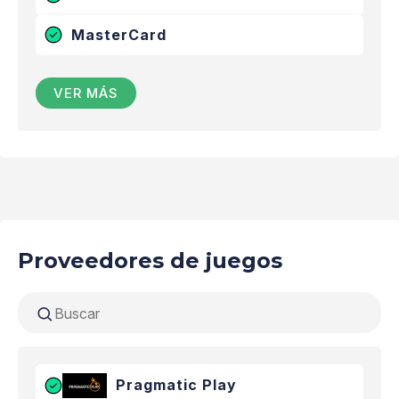
MasterCard
VER MÁS
Proveedores de juegos
Pragmatic Play