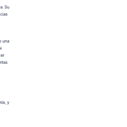
a. Su
acias
o una
i
ker
ntas
ía, y