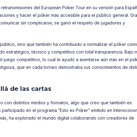
 retransmisiones del European Poker Tour en su versión para Españ
uaciones y hacer el póker más accesible para el público general. Gr
 comunicar sin complicarse, se ganó el respeto de jugadores y
l público, sino que también ha contribuido a normalizar el póker com
do estratégico, técnico y competitivo con total transparencia. Bajo m
l juego competitivo, lo cual le ayudó a asentarse aún más en el pó
restigiosa, que en cada torneo demostraba sus conocimientos de disti
lá de las cartas
do con distintos medios y formatos, algo que creo que también es
 participado en el programa “Esto es Póker” emitido en Intereconom
más, ha explorado el mundo digital colaborando con creadores de