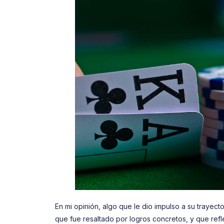
En mi opinión, algo que le dio impulso a su trayec
que fue resaltado por logros concretos, y que refl