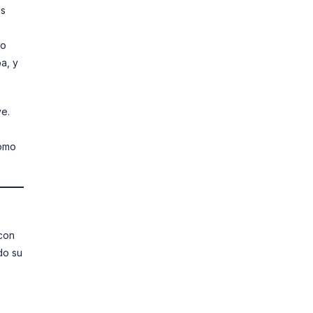
os
no
a, y
e.
como
con
do su