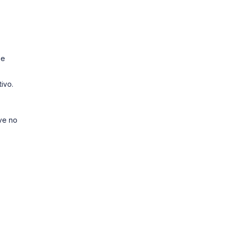
se
tivo.
eve no