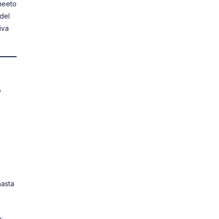
heeto
del
iva
o
hasta