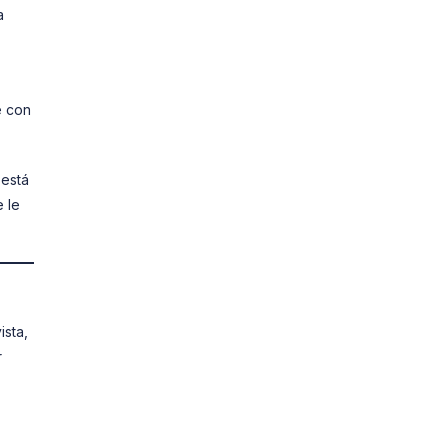
a
e con
 está
 le
ista,
r