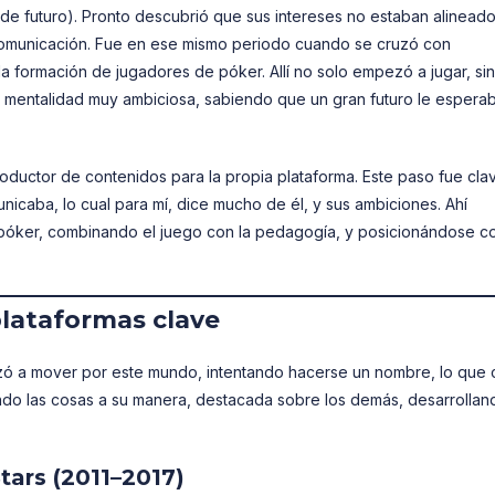
 de futuro). Pronto descubrió que sus intereses no estaban alinead
Comunicación. Fue en ese mismo periodo cuando se cruzó con
a formación de jugadores de póker. Allí no solo empezó a jugar, si
 mentalidad muy ambiciosa, sabiendo que un gran futuro le esperab
uctor de contenidos para la propia plataforma. Este paso fue clav
icaba, lo cual para mí, dice mucho de él, y sus ambiciones. Ahí
 póker, combinando el juego con la pedagogía, y posicionándose 
plataformas clave
ó a mover por este mundo, intentando hacerse un nombre, lo que 
ndo las cosas a su manera, destacada sobre los demás, desarrollan
ars (2011–2017)