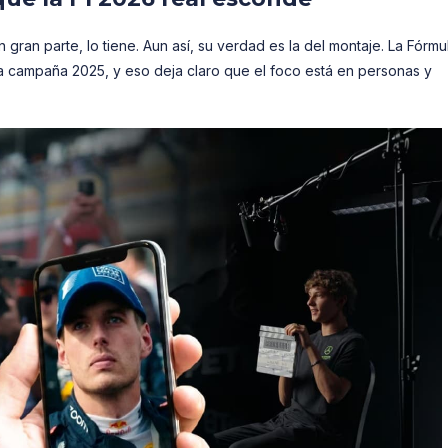
gran parte, lo tiene. Aun así, su verdad es la del montaje. La Fórmul
 campaña 2025, y eso deja claro que el foco está en personas y