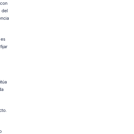
 con
 del
encia
 es
ijar
itúa
da
cto.
o