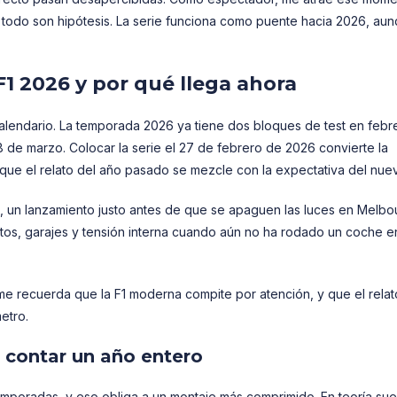
 todo son hipótesis. La serie funciona como puente hacia 2026, au
1 2026 y por qué llega ahora
calendario. La temporada 2026 ya tiene dos bloques de test en febr
al 8 de marzo. Colocar la serie el 27 de febrero de 2026 convierte la
 que el relato del año pasado se mezcle con la expectativa del nue
, un lanzamiento justo antes de que se apaguen las luces en Melbo
otos, garajes y tensión interna cuando aún no ha rodado un coche e
e recuerda que la F1 moderna compite por atención, y que el relat
etro.
 contar un año entero
emporadas, y eso obliga a un montaje más comprimido. En teoría su