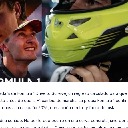
ada 8 de Fórmula 1 Drive to Survive, un regreso calculado para que 
 antes de que la F1 cambie de marcha. La propia Fórmula 1 confir
linas a la campaña 2025, con acción dentro y fuera de pista.
ndría sentido. No por lo que ocurre en una curva concreta, sino por
 directo pasan desapercibidas. Como espectador, me atrae ese mom