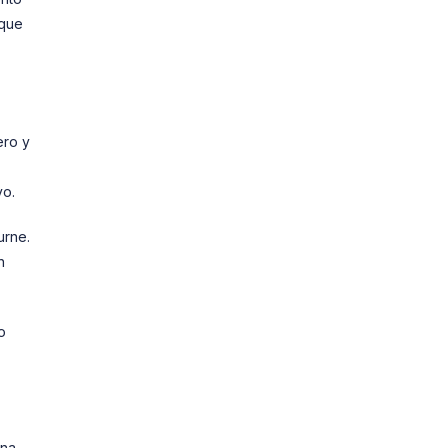
nque
ero y
vo.
urne.
n
o
ena