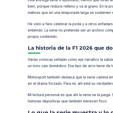
bien, porque reduce relleno y va al grano. En la prá
matices que en una temporada larga se sostienen s
He visto a fans celebrar la poda y a otros enfada
entiendo. La serie no pretende ser un archivo co
propio contenido.
La historia de la F1 2026 que d
Varias crónicas señalan como eje narrativo la salid
un tono casi doméstico. Ese tipo de arco tiene de t
Motorsport también destaca que la serie camina en u
en el drama forzado. Para mí, ahí está su verdadero
Mi lectura personal es que ahí la serie se la juega
historias deportivas que también merecen foco.
Lo que la serie muestra y lo 