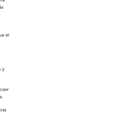
da
ue el
s y
 caer
a.
tras