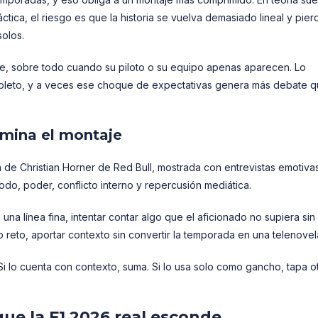
ctica, el riesgo es que la historia se vuelva demasiado lineal y pier
olos.
rse, sobre todo cuando su piloto o su equipo apenas aparecen. Lo
mpleto, y a veces ese choque de expectativas genera más debate q
omina el montaje
a de Christian Horner de Red Bull, mostrada con entrevistas emotiva
odo, poder, conflicto interno y repercusión mediática.
na línea fina, intentar contar algo que el aficionado no supiera sin
 reto, aportar contexto sin convertir la temporada en una telenovel
. Si lo cuenta con contexto, suma. Si lo usa solo como gancho, tapa o
que la F1 2026 real esconde