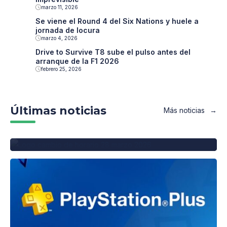
marzo 11, 2026
Se viene el Round 4 del Six Nations y huele a
jornada de locura
marzo 4, 2026
Drive to Survive T8 sube el pulso antes del
arranque de la F1 2026
febrero 25, 2026
marzo 25, 2026
blog
Daniel Castillo
El cambio horario en Europa
Últimas noticias
Más noticias
marca el ritmo del ocio
nocturno en 2026