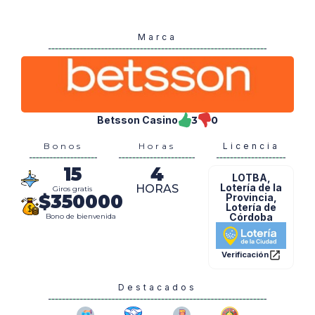
Marca
Betsson Casino
3
0
Bonos
Horas
Licencia
15
4
LOTBA,
Lotería de la
HORAS
Giros gratis
$350000
Provincia,
Lotería de
Córdoba
Bono de bienvenida
Verificación
Destacados