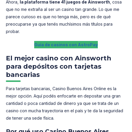
Ahora,
la plataforma tiene 41 juegos de Ainsworth
, cosa
VISITÁ EL CASINO
que no me extraña al ser un casino tan grande. Lo que me
parece curioso es que no tenga más, pero es de qué
LEER REVIEW
preocuparse ya que tenés muchísimos más títulos para
probar.
Guía de casinos con AstroPay
El mejor casino con Ainsworth
para depósitos con tarjetas
bancarias
Para tarjetas bancarias, Casino Buenos Aires Online es la
mejor opción. Aquí podés enfocarte en depositar una gran
cantidad o poca cantidad de dinero ya que se trata de un
casino con mucha trayectoria en el país y te da la seguridad
de tener una sede física.
Por qué uso Casino Buenos Aires