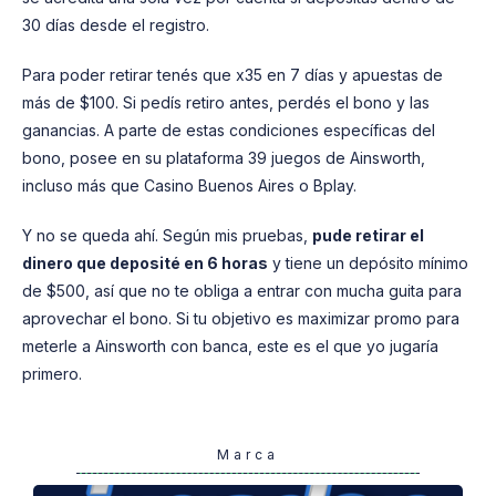
30 días desde el registro.
Para poder retirar tenés que x35 en 7 días y apuestas de
más de $100. Si pedís retiro antes, perdés el bono y las
ganancias. A parte de estas condiciones específicas del
bono, posee en su plataforma 39 juegos de Ainsworth,
incluso más que Casino Buenos Aires o Bplay.
Y no se queda ahí. Según mis pruebas,
pude retirar el
dinero que deposité en 6 horas
y tiene un depósito mínimo
de $500, así que no te obliga a entrar con mucha guita para
aprovechar el bono. Si tu objetivo es maximizar promo para
meterle a Ainsworth con banca, este es el que yo jugaría
primero.
Marca