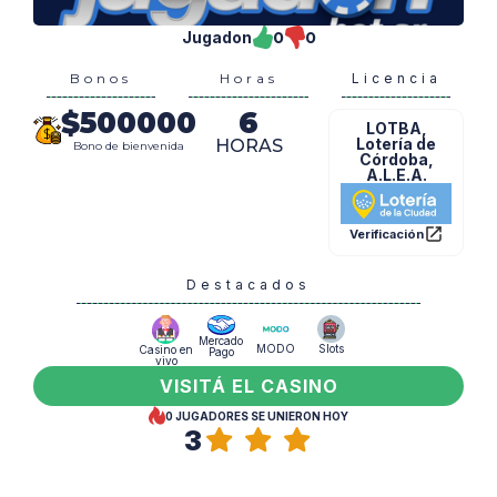
sponsor oficial: el Club Atlético River Plate. Operando
Jugadon
0
0
desde 2024, el casino está regulado en la provincia de
Buenos Aires, en CABA y en Mendoza, con licencias
Bonos
Horas
Licencia
del
LOTBA, del Instituto Provincial de Loterías y
Casinos de la Provincia de Buenos Aires, y del
$500000
6
LOTBA,
Instituto Provincial de Juegos y Casinos
. Ofrece
Lotería de
HORAS
Bono de bienvenida
Córdoba,
una experiencia completa, con muchos títulos, bonos y
A.L.E.A.
casino en vivo. Betano es una opción segura, moderna
y con atención al cliente las 24 horas.
Verificación
VISITÁ EL CASINO
Destacados
LEER REVIEW
Mercado
MODO
Slots
Casino en
Pago
vivo
VISITÁ EL CASINO
0
JUGADORES SE UNIERON HOY
3