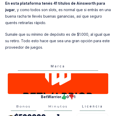
En esta plataforma tenés 41 títulos de Ainsworth para
jugar
, y como todos son slots, es normal que si entrás en una
buena racha te llevés buenas ganancias, así que seguro
querés retirarlas rápido.
Sumale que su mínimo de depósito es de $1.000, al igual que
su retiro. Todo esto hace que sea una gran opción para este
proveedor de juegos.
Marca
BetWarrior
0
1
Bonos
Minutos
Licencia