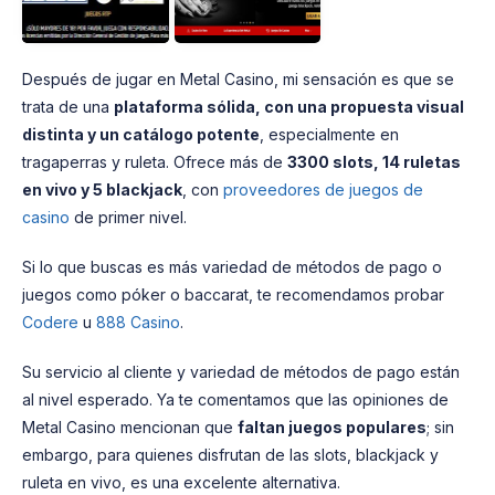
Después de jugar en Metal Casino, mi sensación es que se
trata de una
plataforma sólida, con una propuesta visual
distinta y un catálogo potente
, especialmente en
tragaperras y ruleta. Ofrece más de
3300 slots, 14 ruletas
en vivo y 5 blackjack
, con
proveedores de juegos de
casino
de primer nivel.
Si lo que buscas es más variedad de métodos de pago o
juegos como póker o baccarat, te recomendamos probar
Codere
u
888 Casino
.
Su servicio al cliente y variedad de métodos de pago están
al nivel esperado. Ya te comentamos que las opiniones de
Metal Casino mencionan que
faltan juegos populares
; sin
embargo, para quienes disfrutan de las slots, blackjack y
ruleta en vivo, es una excelente alternativa.