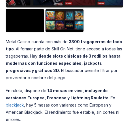
Metal Casino cuenta con más de
3300 tragaperras de todo
tipo
. Al formar parte de Skill On Net, tiene acceso a todas las
tragaperras. Hay
desde slots clásicas de 3 rodillos hasta
modernas con funciones especiales, jackpots
progresivos y gráficos 3D
. El buscador permite filtrar por
proveedor o nombre del juego.
En ruleta, dispone de
14 mesas en vivo, incluyendo
versiones Europea, Francesa y Lightning Roulette
. En
blackjack
, hay 5 mesas con variantes como European y
American Blackjack. El rendimiento fue estable, sin cortes ni
errores.