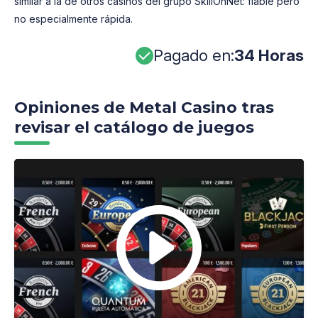
similar a la de otros casinos del grupo SkillOnNet: fiable pero
no especialmente rápida.
Pagado en:
34 Horas
Opiniones de Metal Casino tras
revisar el catálogo de juegos