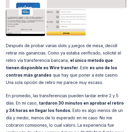
Después de probar varias slots y juegos de mesa, decidí
retirar mis ganancias. Como ya estaba verificado, solicité el
retiro vía transferencia bancaria,
el único método que
tienen disponible es Wire transfer
. Este
es uno de los
contras más grandes
que hay que poner a este casino.
Una sola opción de retiro me parece muy escaso.
En promedio, las transferencias pueden tardar entre 2 y 5
días. En mi caso,
tardaron 30 minutos en aprobar el retiro
y 34 horas en llegar los fondos
. Esto es algo menos de un
día y medio, menos de lo esperado en mi caso. No me
cobraron comisiones, lo cual valoro. La experiencia fue