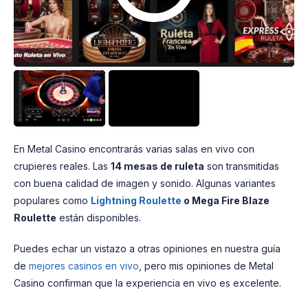
En Metal Casino encontrarás varias salas en vivo con
crupieres reales. Las
14 mesas de ruleta
son transmitidas
con buena calidad de imagen y sonido. Algunas variantes
populares como
Lightning Roulette
o Mega Fire Blaze
Roulette
están disponibles.
Puedes echar un vistazo a otras opiniones en nuestra guía
de
mejores casinos en vivo
, pero mis opiniones de Metal
Casino confirman que la experiencia en vivo es excelente.