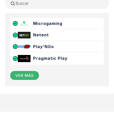
Microgaming
Netent
Play’NGo
Pragmatic Play
VER MÁS