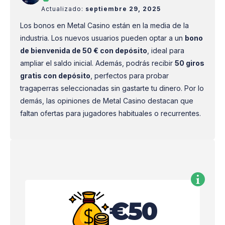
Actualizado:
septiembre 29, 2025
Los bonos en Metal Casino están en la media de la
industria. Los nuevos usuarios pueden optar a un
bono
de bienvenida de 50 € con depósito
, ideal para
ampliar el saldo inicial. Además, podrás recibir
50 giros
gratis con depósito
, perfectos para probar
tragaperras seleccionadas sin gastarte tu dinero. Por lo
demás, las opiniones de Metal Casino destacan que
faltan ofertas para jugadores habituales o recurrentes.
€50