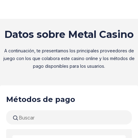
Datos sobre Metal Casino
A continuación, te presentamos los principales proveedores de
juego con los que colabora este casino online y los métodos de
pago disponibles para los usuarios.
Métodos de pago