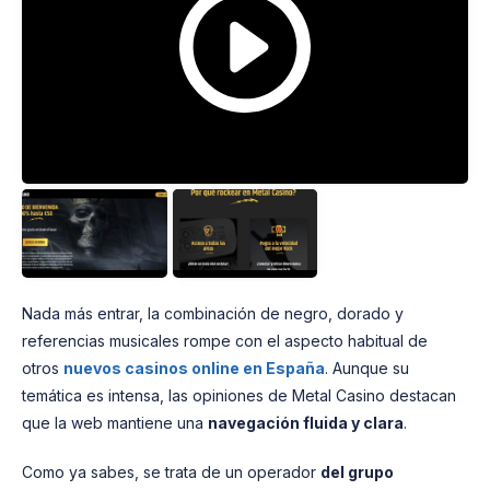
Nada más entrar, la combinación de negro, dorado y
referencias musicales rompe con el aspecto habitual de
otros
nuevos casinos online en España
. Aunque su
temática es intensa, las opiniones de Metal Casino destacan
que la web mantiene una
navegación fluida y clara
.
Como ya sabes, se trata de un operador
del grupo