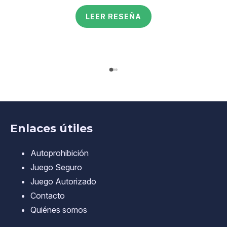
LEER RESEÑA
Enlaces útiles
Autoprohibición
Juego Seguro
Juego Autorizado
Contacto
Quiénes somos