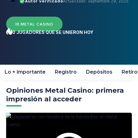
Autor verificado
Actualizado:
septiembre 29, 2025
IR METAL CASINO
0
JUGADORES QUE SE UNIERON HOY
Lo + importante
Registro
Depósitos
Retiro
Opiniones Metal Casino: primera
impresión al acceder