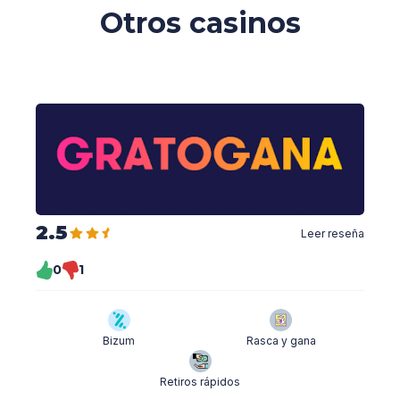
Otros casinos
2.5
Leer reseña
0
1
Bizum
Rasca y gana
Retiros rápidos