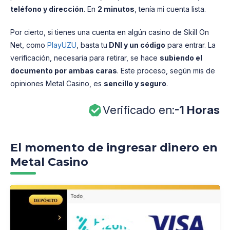
teléfono y dirección
. En
2 minutos
, tenía mi cuenta lista.
Por cierto, si tienes una cuenta en algún casino de Skill On
Net, como
PlayUZU
, basta tu
DNI y un código
para entrar. La
verificación, necesaria para retirar, se hace
subiendo el
documento por ambas caras
. Este proceso, según mis de
opiniones Metal Casino, es
sencillo y seguro
.
Verificado en:
-1 Horas
El momento de ingresar dinero en
Metal Casino