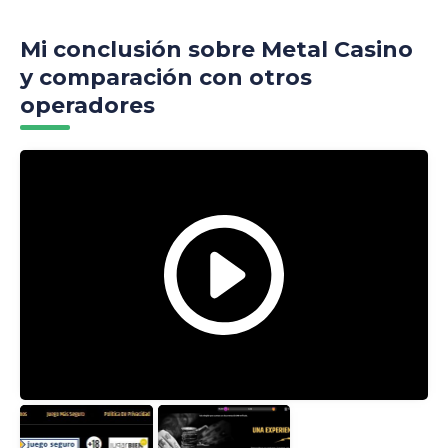
Mi conclusión sobre Metal Casino
y comparación con otros
operadores