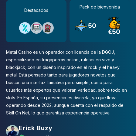
Pack de bienvenida
Destacados
50
€50
Metal Casino es un operador con licencia de la DGOJ,
especializado en tragaperras online, ruletas en vivo y
blackjack, con un diseño inspirado en el rock y el heavy
metal. Está pensado tanto para jugadores novatos que
buscan una interfaz llamativa pero simple, como para
usuarios más expertos que valoran variedad, sobre todo en
slots. En España, su presencia es discreta, ya que lleva
operando desde 2022, aunque cuenta con el respaldo de
Skill On Net, lo que garantiza experiencia operativa.
Erick Buzy