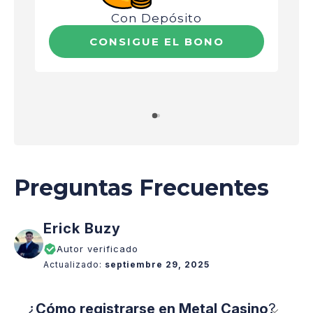
Con Depósito
CONSIGUE EL BONO
Preguntas Frecuentes
Erick Buzy
Autor verificado
Actualizado:
septiembre 29, 2025
¿
Cómo registrarse en Metal Casino
?