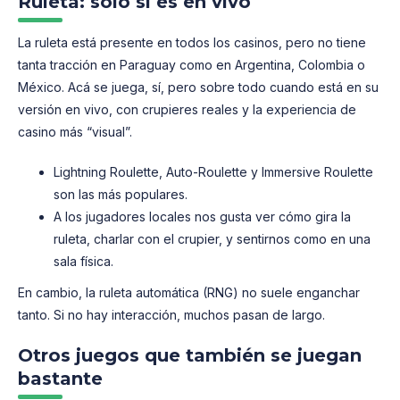
Ruleta: solo si es en vivo
La ruleta está presente en todos los casinos, pero no tiene
tanta tracción en Paraguay como en Argentina, Colombia o
México. Acá se juega, sí, pero sobre todo cuando está en su
versión en vivo, con crupieres reales y la experiencia de
casino más “visual”.
Lightning Roulette, Auto-Roulette y Immersive Roulette
son las más populares.
A los jugadores locales nos gusta ver cómo gira la
ruleta, charlar con el crupier, y sentirnos como en una
sala física.
En cambio, la ruleta automática (RNG) no suele enganchar
tanto. Si no hay interacción, muchos pasan de largo.
Otros juegos que también se juegan
bastante