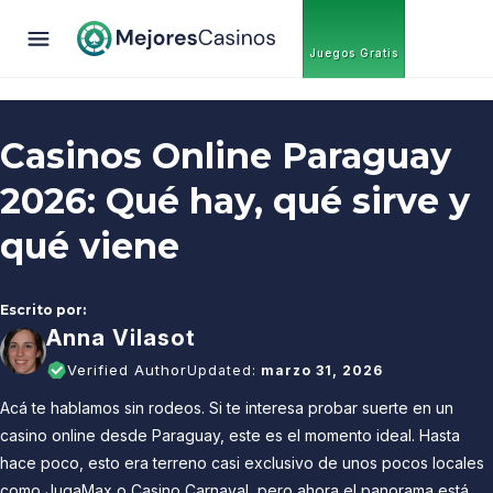
Juegos Gratis
Casinos Online Paraguay
2026: Qué hay, qué sirve y
qué viene
Escrito por:
Anna Vilasot
Verified Author
Updated:
marzo 31, 2026
Acá te hablamos sin rodeos. Si te interesa probar suerte en un
casino online desde Paraguay, este es el momento ideal. Hasta
hace poco, esto era terreno casi exclusivo de unos pocos locales
como JugaMax o Casino Carnaval, pero ahora el panorama está