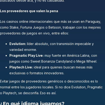
buscados desde acá, y no es casualidad.
Los proveedores que valen la pena
Los casinos online internacionales que más se usan en Paraguay,
como Stake, Fortuna Juegos o Betsson, trabajan con los mejores
proveedores de juegos en vivo, entre ellos:
Evolution:
líder absoluto, con transmisión impecable y
variedad enorme.
Pragmatic Play Live:
muy fuerte en América Latina, con
juegos como Sweet Bonanza Candyland o Mega Wheel.
Playtech Live:
ideal para quienes buscan mesas más
exclusivas o formatos innovadores.
Evitar juegos de proveedores genéricos o desconocidos es lo
normal entre los jugadores locales. Si no dice Evolution, Pragmatic
o Playtech, se desconfía. Eso es así.
¿En qué idioma jugamos?