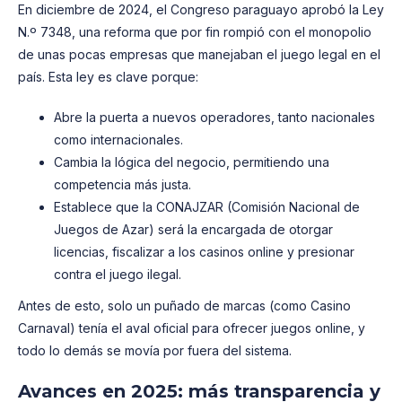
En diciembre de 2024, el Congreso paraguayo aprobó la Ley
N.º 7348, una reforma que por fin rompió con el monopolio
de unas pocas empresas que manejaban el juego legal en el
país. Esta ley es clave porque:
Abre la puerta a nuevos operadores, tanto nacionales
como internacionales.
Cambia la lógica del negocio, permitiendo una
competencia más justa.
Establece que la CONAJZAR (Comisión Nacional de
Juegos de Azar) será la encargada de otorgar
licencias, fiscalizar a los casinos online y presionar
contra el juego ilegal.
Antes de esto, solo un puñado de marcas (como Casino
Carnaval) tenía el aval oficial para ofrecer juegos online, y
todo lo demás se movía por fuera del sistema.
Avances en 2025: más transparencia y