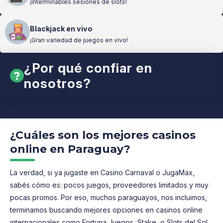
¡Interminables sesiones de slots!
Blackjack en vivo
¡Gran variedad de juegos en vivo!
¿Por qué confiar en
nosotros?
¿Cuáles son los mejores casinos
online en Paraguay?
La verdad, si ya jugaste en Casino Carnaval o JugaMax,
sabés cómo es: pocos juegos, proveedores limitados y muy
pocas promos. Por eso, muchos paraguayos, nos incluimos,
terminamos buscando mejores opciones en casinos online
internacionales como Fortuna Juegos, Stake, o Slots del Sol.