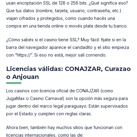
usan encriptación SSL de 128 o 256 bits. ¿Qué significa eso?
Que tus datos (nombre, tarjeta, usuario, contraseña, etc.)
viajan cifrados y protegidos, como cuando hacés una
compra en una tienda online o movés plata desde tu banco.
¿Cómo sabés si el casino tiene SSL? Muy fácil: fijate si en la
barra del navegador aparece el candadito y el sitio empieza
con “https://”. Si eso no está, mejor salí corriendo.
Licencias válidas: CONAJZAR, Curazao
o Anjouan
Los casinos con licencia oficial de CONAJZAR (como
JugaMax o Casino Carnaval) son la opción más segura para
jugar dentro del marco legal paraguayo. Están supervisados
por el Estado y cumplen con reglas claras.
Ahora bien, también hay muchos sitios que funcionan con
licencias internacionales, como las de: