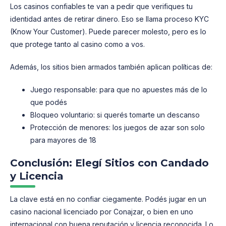
Los casinos confiables te van a pedir que verifiques tu
identidad antes de retirar dinero. Eso se llama proceso KYC
(Know Your Customer). Puede parecer molesto, pero es lo
que protege tanto al casino como a vos.
Además, los sitios bien armados también aplican políticas de:
Juego responsable: para que no apuestes más de lo
que podés
Bloqueo voluntario: si querés tomarte un descanso
Protección de menores: los juegos de azar son solo
para mayores de 18
Conclusión: Elegí Sitios con Candado
y Licencia
La clave está en no confiar ciegamente. Podés jugar en un
casino nacional licenciado por Conajzar, o bien en uno
internacional con buena reputación y licencia reconocida. Lo