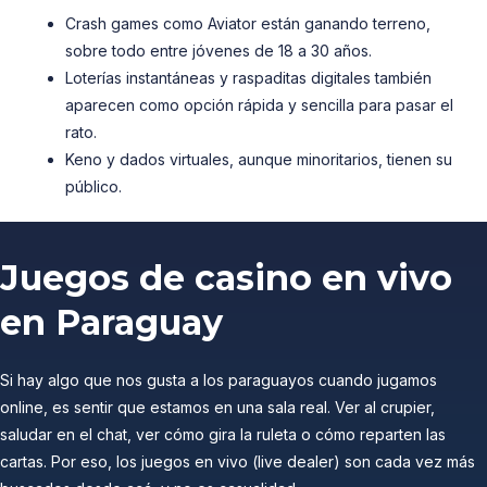
Crash games como Aviator están ganando terreno,
sobre todo entre jóvenes de 18 a 30 años.
Loterías instantáneas y raspaditas digitales también
aparecen como opción rápida y sencilla para pasar el
rato.
Keno y dados virtuales, aunque minoritarios, tienen su
público.
Juegos de casino en vivo
en Paraguay
Si hay algo que nos gusta a los paraguayos cuando jugamos
online, es sentir que estamos en una sala real. Ver al crupier,
saludar en el chat, ver cómo gira la ruleta o cómo reparten las
cartas. Por eso, los juegos en vivo (live dealer) son cada vez más