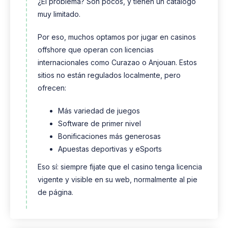
¿El problema? Son pocos, y tienen un catálogo
muy limitado.
Por eso, muchos optamos por jugar en casinos
offshore que operan con licencias
internacionales como Curazao o Anjouan. Estos
sitios no están regulados localmente, pero
ofrecen:
Más variedad de juegos
Software de primer nivel
Bonificaciones más generosas
Apuestas deportivas y eSports
Eso sí: siempre fijate que el casino tenga licencia
vigente y visible en su web, normalmente al pie
de página.